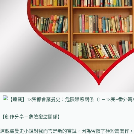
【創作分享－危險戀慾關係】
連載羅曼史小說對我而言是新的嘗試，因為習慣了極短篇寫作，