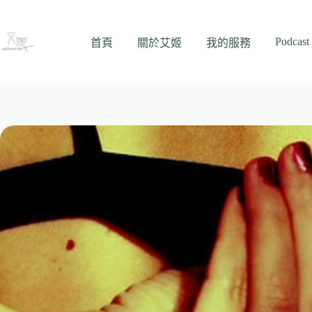
跳
至
Podcast
主
首頁
關於艾姬
我的服務
要
內
容