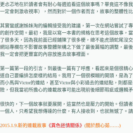
更忐忑地在於讀者會有耐心每週追看這個故事嗎？畢竟這不像我
一定會刺激收視率），然而對於一個作者而言，故事的整體性比
其實蠻感謝姊妹淘的編輯接受我的建議，第一次在網站嘗試了專
的創作空間。最初，我是以寫一本書的規格在思考這個故事，當寫
了很多天，因為我前面已經鋪陳了很多梗，總不能虎頭蛇尾沒交
網站專欄在不影響故事整體架構之下做了最後篇幅的調整，最後
我一定會把更豐富的內容放進去故事裡面。
第一篇第一段的引言，到最後一篇有了呼應，看起來是個很精心
道自己要編排怎麼樣的結局。我用了一個很模糊的開頭，是為了
而小馬與Victor的連結，甚至Victor與小彩過去的連結點
險，但我當初所擔心的連載故事可能出現前後細節瑕疵或邏輯矛
很快的，下一個故事就要展開，這當然也是壓力的開始。但讀者
一個人，只希望我想傳達的什麼，有人接收到，也就無憾了。請
2015.1.9.新的連載故事
《異色迷情關係》
(關於顏心茹……)