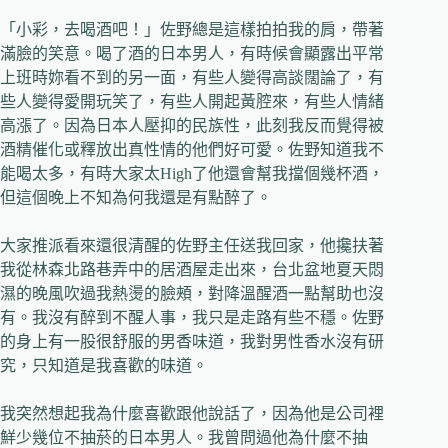
「小彩，去喝酒吧！」佐野總是這樣拍拍我的肩，帶著
滿臉的笑意。喝了酒的日本男人，有時候會顯露出平常
上班時妳看不到的另一面，有些人變得高談闊論了，有
些人變得愛開玩笑了，有些人開起黃腔來，有些人情緒
高漲了。因為日本人壓抑的民族性，此刻我反而覺得被
酒精催化或釋放出真性情的他們好可愛。佐野知道我不
能喝太多，有時大家太High了他還會幫我擋個幾杯酒，
但這個晚上不知為何我還是有點醉了。
大家推派看來還很清醒的佐野主任送我回家，他攙扶著
我從林森北路巷弄中的居酒屋走出來，台北盆地夏天悶
濕的晚風吹過我熱燙的臉頰，對降溫醒酒一點幫助也沒
有。我沒有醉到不醒人事，我只是走路有些不穩。佐野
的身上有一股很舒服的男香味道，我對男性香水沒有研
究，只知道是我喜歡的味道。
我突然想起我為什麼喜歡跟他說話了，因為他是公司裡
鮮少幾位不抽菸的日本男人。我曾問過他為什麼不抽