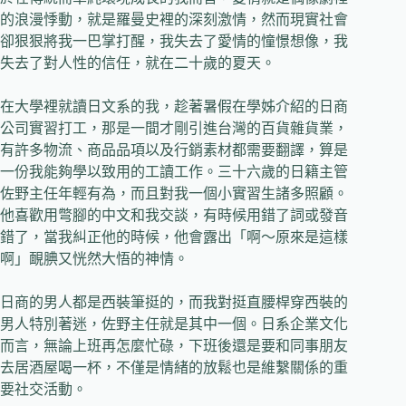
的浪漫悸動，就是羅曼史裡的深刻激情，然而現實社會
卻狠狠將我一巴掌打醒，我失去了愛情的憧憬想像，我
失去了對人性的信任，就在二十歲的夏天。
在大學裡就讀日文系的我，趁著暑假在學姊介紹的日商
公司實習打工，那是一間才剛引進台灣的百貨雜貨業，
有許多物流、商品品項以及行銷素材都需要翻譯，算是
一份我能夠學以致用的工讀工作。三十六歲的日籍主管
佐野主任年輕有為，而且對我一個小實習生諸多照顧。
他喜歡用彆腳的中文和我交談，有時候用錯了詞或發音
錯了，當我糾正他的時候，他會露出「啊～原來是這樣
啊」靦腆又恍然大悟的神情。
日商的男人都是西裝筆挺的，而我對挺直腰桿穿西裝的
男人特別著迷，佐野主任就是其中一個。日系企業文化
而言，無論上班再怎麼忙碌，下班後還是要和同事朋友
去居酒屋喝一杯，不僅是情緒的放鬆也是維繫關係的重
要社交活動。