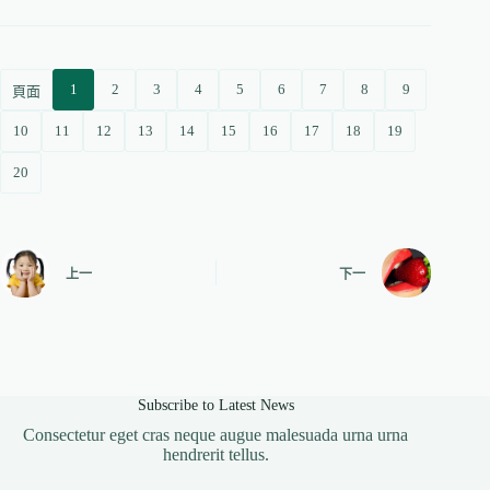
1
2
3
4
5
6
7
8
9
頁面
10
11
12
13
14
15
16
17
18
19
20
上一
下一
Subscribe to Latest News
Consectetur eget cras neque augue malesuada urna urna
hendrerit tellus.