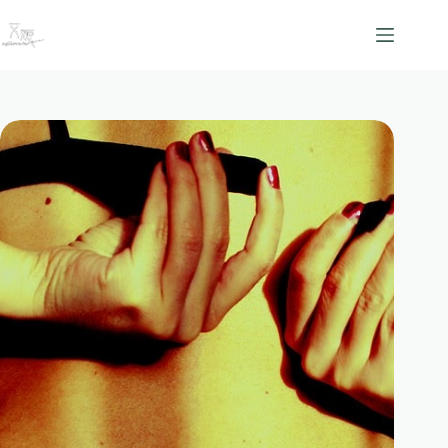
跳
至
主
要
內
容