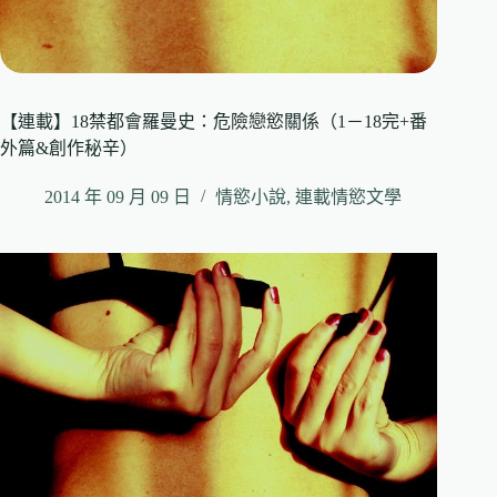
【連載】18禁都會羅曼史：危險戀慾關係（1－18完+番
外篇&創作秘辛）
2014 年 09 月 09 日
情慾小說
,
連載情慾文學