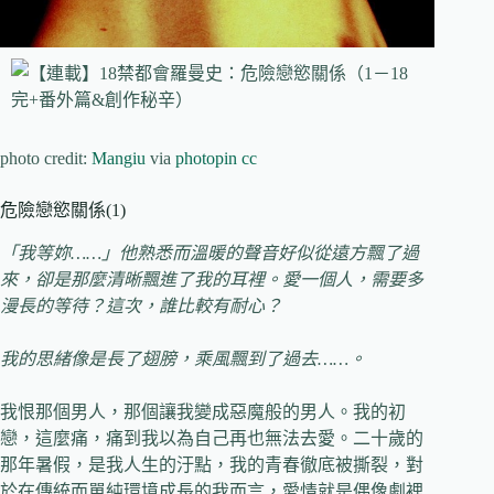
photo credit:
Mangiu
via
photopin
cc
危險戀慾關係(1)
「我等妳……
」他熟悉而溫暖的聲音好似從遠方飄了過
來，卻是那麼清晰飄進了我的耳裡。愛一個人，需要多
漫長的等待？這次，誰比較有耐心？
我的思緒像是長了翅膀，乘風飄到了過去……
。
我恨那個男人，那個讓我變成惡魔般的男人。我的初
戀，這麼痛，痛到我以為自己再也無法去愛。二十歲的
那年暑假，是我人生的汙點，我的青春徹底被撕裂，對
於在傳統而單純環境成長的我而言，愛情就是偶像劇裡