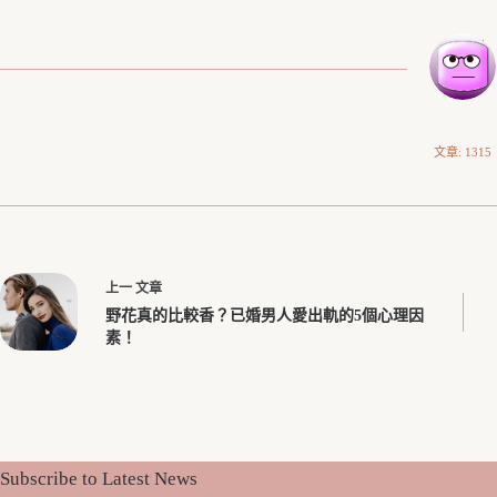
文章: 1315
上一
文章
野花真的比較香？已婚男人愛出軌的5個心理因
素！
Subscribe to Latest News