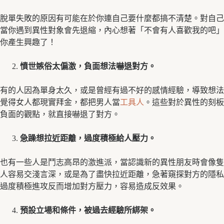
脫單失敗的原因有可能在於你連自己要什麼都搞不清楚。對自己
當你遇到異性對象會先退縮，內心想著「不會有人喜歡我的吧」
你產生興趣了！
憤世嫉俗太偏激，負面想法嚇退對方。
有的人因為單身太久，或是曾經有過不好的感情經驗，導致想法
覺得女人都現實拜金，都把男人當
工具人
。這些對於異性的刻板
負面的觀點，就直接嚇退了對方。
急躁想拉近距離，過度積極給人壓力。
也有一些人是鬥志高昂的激進派，當認識新的異性朋友時會像隻
人容易交淺言深，或是為了盡快拉近距離，急著窺探對方的隱私
過度積極進攻反而增加對方壓力，容易造成反效果。
預設立場和條件，被過去經驗所綁架。