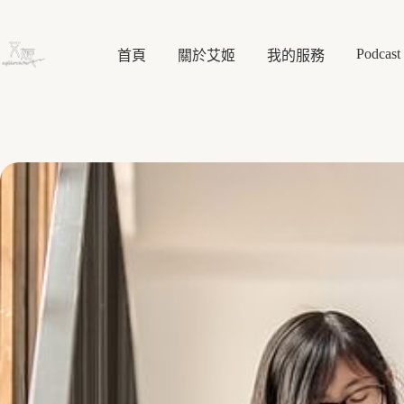
跳
至
Podcast
主
首頁
關於艾姬
我的服務
要
內
容