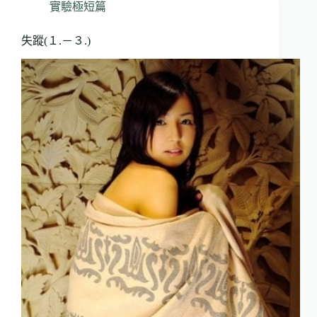
實驗極短篇
失蹤(１.－３.)