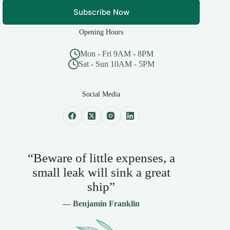
Subscribe Now
Opening Hours
Mon - Fri 9AM - 8PM
Sat - Sun 10AM - 5PM
Social Media
“Beware of little expenses, a
small leak will sink a great
ship”
— Benjamin Franklin