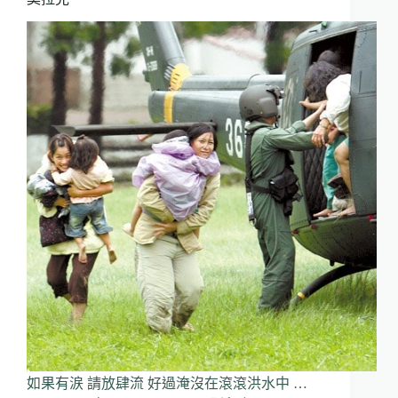
如果有涙 請放肆流 好過淹沒在滾滾洪水中 …