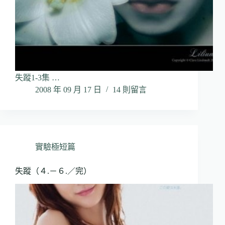
失蹤1-3集 …
2008 年 09 月 17 日
14 則留言
實驗極短篇
失蹤（４.－６.／完）