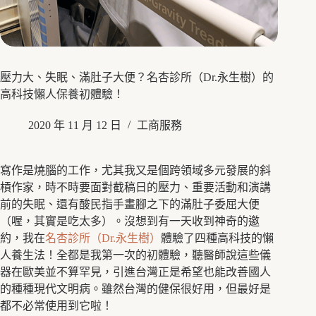
壓力大、失眠、滿肚子大便？名杏診所（Dr.永生樹）的
高科技懶人保養初體驗！
2020 年 11 月 12 日
工商服務
寫作是燒腦的工作，尤其我又是個跨領域多元發展的斜
槓作家，時不時要面對截稿日的壓力、重要活動和演講
前的失眠、還有酸民指手畫腳之下的滿肚子委屈大便
（喔，其實是吃太多）。沒想到有一天收到神奇的邀
約，我在
名杏診所（Dr.永生樹）
體驗了四種高科技的懶
人養生法！全都是我第一次的初體驗，聽醫師說這些儀
器在歐美並不算罕見，引進台灣正是希望也能改善國人
的種種現代文明病。雖然台灣的健保很好用，但最好是
都不必常使用到它啦！