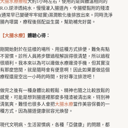
大腸水療療程
大約1小時左右，使用的是與體溫相同的
R.O.逆滲透純水，慢慢灌入腸道內，令腸壁黏附的殘渣
(通常早已變硬牢牢結實)濕潤軟化後排放出來。同時洗淨
腸內壞菌，療程後搭配益生菌，幫助補充好菌。
【大腸水療】
體驗心得：
剛開始對於在這樣的場所、用這種方式排便，難免有點
不習慣。診所人員將步驟過程解說得很清楚，所以過程
很順利。我本來以為可以邊做水療邊滑手機，但其實沒
有那麼悠閒，就是隨時會有便意啊！因此如果要做這個
療程還是空出一小時的時間，好好專注排泄吧！
做完之後有一種身體比較輕鬆、精神也隨之比較放鬆的
感覺，可能是想到腸道裡那麼多殘渣被清出來，特別神
清氣爽，難怪也很多人會把
大腸水療
當作美容保養的一
種方式，因為腸道健康就容光煥發。
現代文明病、生活習慣病，各種「亞健康」的問題，都