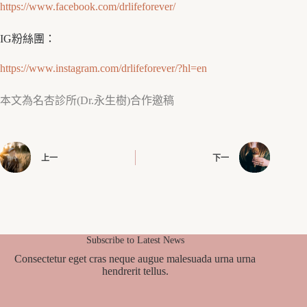
https://www.facebook.com/drlifeforever/
IG粉絲團：
https://www.instagram.com/drlifeforever/?hl=en
本文為名杏診所(Dr.永生樹)合作邀稿
上一
下一
Subscribe to Latest News
Consectetur eget cras neque augue malesuada urna urna
hendrerit tellus.