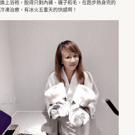
換上浴袍，脫得只剩內褲、襪子和毛，在跑步熱身完的
冷凍治療，有冰火五重天的快感啊！