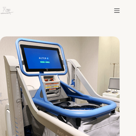
跳
至
主
要
內
容