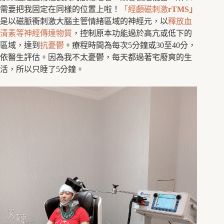
需要把我固定在同樣的位置上啦！
「經顱磁刺激
rTMS
」
是以磁脈衝刺激大腦主管情緒區域的神經元，以
釋放血
清素等神經傳達物質
，控制原本功能過於高亢或低下的
區域，達到
抗憂鬱
。療程時間為每次5分鐘或30至40分，
依醫生評估。因為我不太憂鬱，每天都過著宅廢爽的生
活，所以只睡了5分鐘。