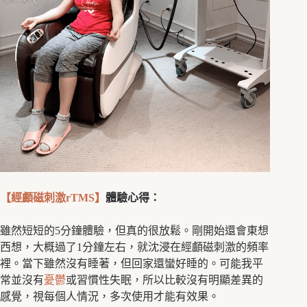
【經顱磁刺激rTMS】
體驗心得：
雖然短短的5分鐘體驗，但真的很放鬆。剛開始還會東想
西想，大概過了1分鐘左右，就沈浸在經顱磁刺激的頻率
裡。當下雖然沒有睡著，但回家還蠻好睡的。可能我平
常並沒有
憂鬱
或習慣性失眠，所以比較沒有明顯差異的
感覺，視每個人情況，多次使用才能有效果。