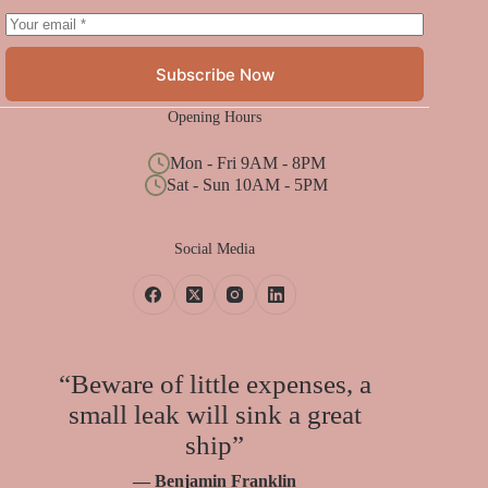
Subscribe Now
Opening Hours
Mon - Fri 9AM - 8PM
Sat - Sun 10AM - 5PM
Social Media
“Beware of little expenses, a
small leak will sink a great
ship”
— Benjamin Franklin