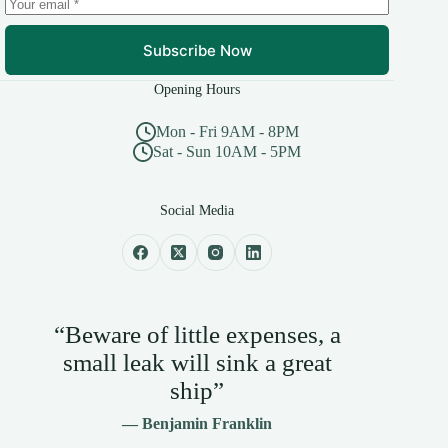
Subscribe Now
Opening Hours
Mon - Fri 9AM - 8PM
Sat - Sun 10AM - 5PM
Social Media
“Beware of little expenses, a
small leak will sink a great
ship”
— Benjamin Franklin