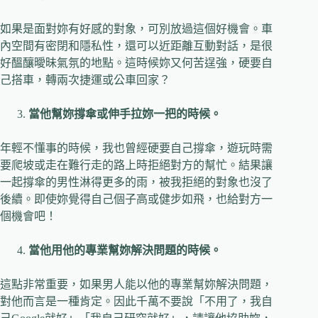
如果是面對妳有好感的對象，可別放過這個好機會。車
內空間有密閉和隱私性，還可以近距離互動對話，是很
好醞釀曖昧氣氛的地點。這時候妳又何苦逞強，硬要自
己搭車，轉兩次捷運或公車回家？
當他幫妳撐傘或伸手拉妳一把的時候。
年輕不懂事的時候，我也曾經硬要自己撐傘，遊玩時需
要爬坡或走在難行走的路上時拒絕對方的幫忙。結果讓
一起撐傘的男性淋得更多的雨，被我拒絕的對象也沒了
後續。即使妳覺得自己個子高或健步如飛，也給對方一
個機會吧！
當他用他的專業幫妳解決問題的時候。
這點非常重要，如果男人能以他的專業幫妳解決問題，
對他而言是一種肯定。因此千萬不要說「不用了，我自