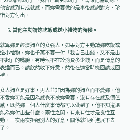
己Google就好」「我自己研究就好」，請讓他協助妳，
他會感到有成就感，而妳需要做的是事後感謝對方、珍
惜對方付出。
當他主動請妳吃飯或送小禮物的時候。
就算妳是經濟獨立的女強人，如果對方主動請妳吃飯或
送小禮物，妳也千萬不要一付「我自己出錢，又不是出
不起」的嘴臉。有時候不在於消費多少錢，而是情意的
表達而已。請欣然收下好意，然後在適當時機回請或回
禮。
女人獨立是好事，男人並非因為妳的獨立而不愛妳。他
不愛妳可能是因為感覺不被妳需要，沒有存在感及價值
感，既然妳一個人什麼事情都可以做到了，他不知道還
能為妳付出些什麼。兩性之間，有來有往才是良性互
動。一次兩次拒絕別人的好意，關係就很難進展下去
了。