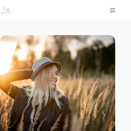
跳
至
主
要
內
容