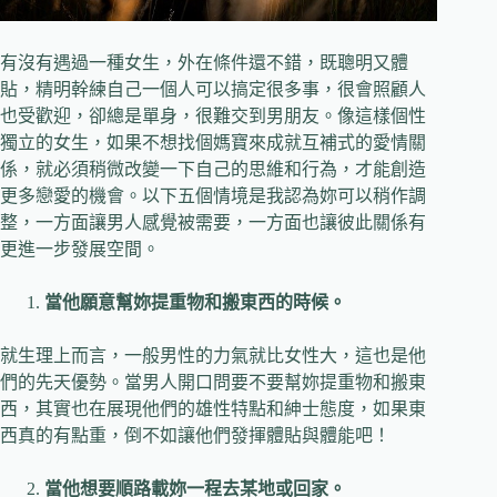
有沒有遇過一種女生，外在條件還不錯，既聰明又體
貼，精明幹練自己一個人可以搞定很多事，很會照顧人
也受歡迎，卻總是單身，很難交到男朋友。像這樣個性
獨立的女生，如果不想找個媽寶來成就互補式的愛情關
係，就必須稍微改變一下自己的思維和行為，才能創造
更多戀愛的機會。以下五個情境是我認為妳可以稍作調
整，一方面讓男人感覺被需要，一方面也讓彼此關係有
更進一步發展空間。
當他願意幫妳提重物和搬東西的時候。
就生理上而言，一般男性的力氣就比女性大，這也是他
們的先天優勢。當男人開口問要不要幫妳提重物和搬東
西，其實也在展現他們的雄性特點和紳士態度，如果東
西真的有點重，倒不如讓他們發揮體貼與體能吧！
當他想要順路載妳一程去某地或回家。