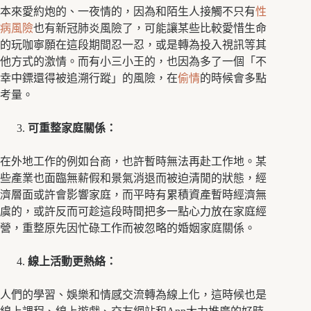
本來愛約炮的、一夜情的，因為和陌生人接觸不只有
性
病風險
也有新冠肺炎風險了，可能讓某些比較愛惜生命
的玩咖寧願在這段期間忍一忍，或是轉為投入視訊等其
他方式的激情。而有小三小王的，也因為多了一個「不
幸中鏢還得被追溯行蹤」的風險，在
偷情
的時候會多點
考量。
可重整家庭關係：
在外地工作的例如台商，也許暫時無法再赴工作地。某
些產業也面臨無薪假和景氣消退而被迫清閒的狀態，經
濟層面或許會影響家庭，而平時有累積資產暫時經濟無
虞的，或許反而可趁這段時間把多一點心力放在家庭經
營，重整原先因忙碌工作而被忽略的婚姻家庭關係。
線上活動更熱絡：
人們的學習、娛樂和情感交流轉為線上化，這時候也是