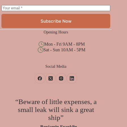
Subscribe Now
Opening Hours
Mon - Fri 9AM - 8PM
Sat - Sun 10AM - 5PM
Social Media
“Beware of little expenses, a
small leak will sink a great
ship”
— Benjamin Franklin