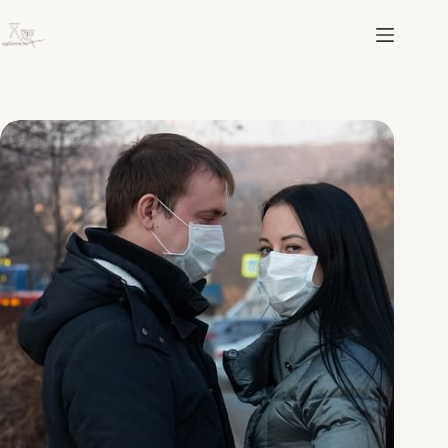
跳
至
主
要
內
容