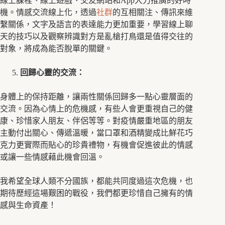
線上課程、線上遊戲、交友網站和App大力推廣的好時
機。情感交流線上化，透過
社群
的互相關注、傳訊來維
繫關係，文字及語言的表達能力更加重要，學習線上聊
天的技巧以及觀察辨識對方是亂槍打鳥還是值得交往的
對象，將成為能否脫單的關鍵。
回歸心靈的交流：
身體上的保持距離，讓兩性關係回歸多一點心靈層面的
交流。因為心情上的危機感，有些人會更重視自己的健
康、珍惜家人朋友、伴侶等等。對疫情嚴重地區的朋友
主動付出關心、傳遞溫暖，當口罩和酒精變成比鮮花巧
克力更實際而貼心的珍貴禮物，有機會促進彼此的情感
或讓一些情感藉此機會回溫。
我希望全球人類不分國族，都能共同度過這次危機，也
期待歷經這場艱困的戰役，我們都更珍惜自己擁有的情
感與生命資產！