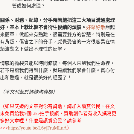
管或如何處理？
關係、財務、紀錄，分手時若能把這三大項目溝通處理
好，基本上就比較不會衍生後續的煩惱。
好聚好散
說起
來簡單，做起來有點難，很需要雙方的智慧。特別是在
有背叛、傷害之下的分手，感覺受害的一方很容易在情
緒波動之下做出不理性的反擊。
情感的撕裂只能以時間修復，每個人來到我們生命裡，
若不是讓我們得到什麼，就是讓我們學會什麼。真心付
出和愛過，就是很美好的經歷了！
（本文刊載於姊妹淘專欄）
（如果艾姫的文章對你有幫助，請加入讚賞公民，在文
末免費給我5個Like拍手按讚，贊助創作者有收入撰寫更
多好文章喔！什麼是讚賞公民？請參考
>>>
https://youtu.be/L6yjFruMLnA
）