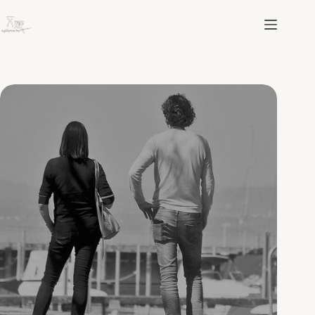
跳
至
主
要
內
容