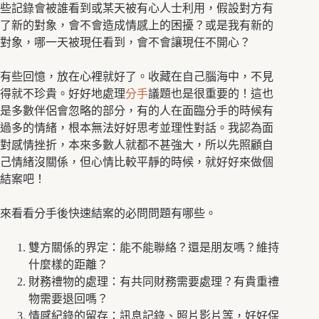
些記錄會被誰看到或某天被有心人士利用，假設對方有
了新的對象，會不會造成情感上的困擾？或是我有新的
對象，哪一天被現任看到，會不會讓現任不開心？
有些回憶，放在心裡就好了。收藏在自己腦海中，不見
得就不珍貴。好好地處理
分手
議題也是很重要的！這也
是多數伴侶會忽略的部分，有的人在面臨分手的時候有
過多的情緒，根本無法好好思考並理性對話。我認為面
對感情挫折，本來多數人就都不甚強大，所以先照顧自
己情緒沒關係，但心情比較平靜的時候，就好好來做個
結案吧！
來看看分手後快速結案的必問問題有哪些。
雙方關係的界定：能不能聯絡？還是朋友嗎？維持
什麼樣的距離？
財務禮物的處理：有共同財務需要處理？有貴重禮
物需要退回嗎？
情感紀錄的留存：訊息記錄、照片影片等，好好保