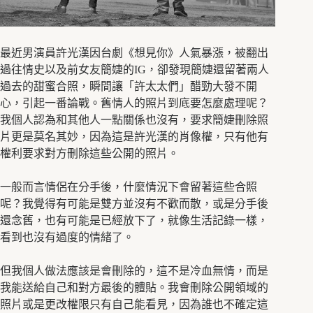
最近男演員許光漢因台劇《想見你》人氣暴漲，被翻出
過往情史以及前女友簡婕的IG，卻發現簡婕還留著兩人
過去的甜蜜合照，瞬間讓「許太太們」醋勁大發不開
心，引起一番論戰。舊情人的照片到底要怎麼處理呢？
我個人認為和其他人一點關係也沒有，要求簡婕刪除照
片更是莫名其妙，因為這是許光漢的肖像權，只有他有
權利要求對方刪除這些公開的照片。
一般而言情侶在分手後，什麼情況下會留著這些合照
呢？我覺得有可能是雙方並沒有不歡而散，或是分手後
還念舊，也有可能是已經放下了，就像生活記錄一樣，
看到也沒有過度的情緒了。
但我個人做法應該是會刪除的，這不是冷血無情，而是
我能送給自己和對方最後的體貼。我會刪除公開領域的
照片或是更改權限只有自己能看見，因為誰也不確定這