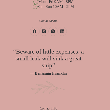
Mon - Fri 9AM - 8PM
Sat - Sun 10AM - 5PM
Social Media
“Beware of little expenses, a
small leak will sink a great
ship”
— Benjamin Franklin
Contact Info