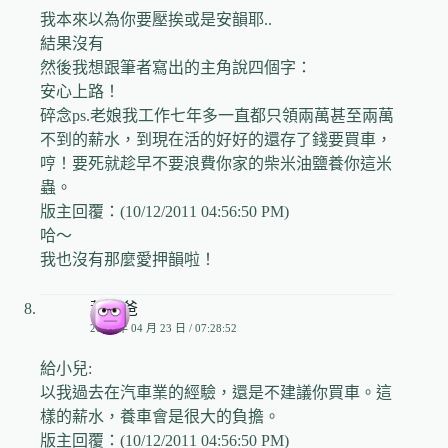
我本來以為你要壓挨或是安韻耶..
結果沒有
然後我想跟筆者寫出的主角說四個字：
安心上路！
碎念ps.老娘我工作七年多一直都只領兩萬甚至兩萬
不到的薪水，到現在活的好好的還存了錢要買車，
哼！要死就趁早不要浪費你家的柴米油鹽養你這米
蟲。
版主回覆：(10/12/2011 04:56:50 PM)
哈～
我也沒有那麼愛押韻啦！
葉爸爸
2009 年 04 月 23 日 / 07:28:52
給小兒:
以我過去在汽車業的經驗，還是不建議你買車。這
樣的薪水，養車會是很大的負擔。
版主回覆：(10/12/2011 04:56:50 PM)