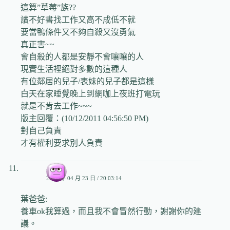
這算”草莓”族??
讀不好書找工作又高不成低不就
要當鴨條件又不夠自殺又沒勇氣
真正害~~
會自殺的人都是安靜不會嚷嚷的人
現實生活裡絕對多數的這種人
有位鄰居的兒子/表妹的兒子都是這樣
白天在家睡覺晚上到網咖上夜班打電玩
就是不肯去工作~~~
版主回覆：(10/12/2011 04:56:50 PM)
對自己負責
才有權利要求別人負責
小兒
2009 年 04 月 23 日 / 20:03:14
葉爸爸:
養車ok我算過，而且我不會冒然行動，謝謝你的建
議。