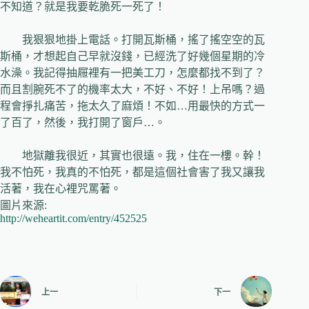
不知道？就是我要乾脆死一死了！
我狠狠地掛上電話。打開瓦斯桶，搖了搖空空的瓦
斯桶，才想起自己早就沒錢，已經洗了好幾個星期的冷
水澡。我記得抽屜裡有一把美工刀，怎麼都找不到了？
而且割腕死不了的機率太大，不好、不好！上吊嗎？過
程會掙扎痛苦，拖太久了麻煩！不如
…
用最快的方式一
了百了，然後，我打開了窗戶
…
。
地獄離我很近，其實也很遠。我，住在一樓。幹！
我不怕死，我真的不怕死，都是這個社會害了我又讓我
活著，我在心裡咒罵著。
圖片來源:
http://weheartit.com/entry/452525
上一
下一