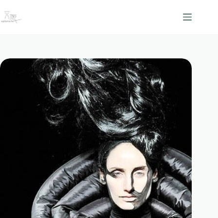
跳
至
主
要
內
容