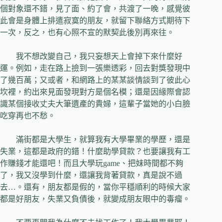
個對象還不錯，見了面、約了會，共渡了一晚，感覺彼
此會是身體上排遣寂寞的朋友，就留下聯絡方式期待下
一次，反之，也有心照不宣的默契此後別再來往。
我不想改變自己，我只妄想天上會掉下來什麼好
運。例如，走在路上撿到一張樂透彩，回去對獎發現中
了幾百萬；又或者，和網路上的某某談情談到了彼此心
坎裡，約出來見面發現對方是個名模；還是因緣際會認
識某個接收丈夫大筆遺產的貴婦，這輩子當她的小白臉
吃穿再也不愁。
滿街都是大學生，就算我有大學畢業的學歷，還是
失業，這都是政府的錯！什麼助學貸款？也要讓我有工
作賺錢才能還吧！而且大學玩
game
、把妹時間都不夠
了，我又沒學到什麼，還讓我背著貸款，真是說不過
去
…
。還有，朋友都是假的，當你平穩順利的時候大家
都是好朋友，失業又負債後，就變成朋友眼中的毒瘤。