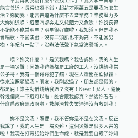
不要再問我為什麼不去找工作了！我大學畢業耶！
能言善道，長得也還不錯，起薪才兩萬五是要我怎麼生
活？妳問我，能言善道為什麼不去當業務？業務壓力多
大妳知道嗎？還要四處奔走又耗體力又危險！妳說長得
不錯能不能當明星？明星很好賺啦，我知道。但是我不
會唱歌，不愛演戲，沒有二頭肌也不夠高，不能當男
模，年紀有一點了，沒辦法低聲下氣當演藝新人。
喂？妳笑什麼？！是笑我嗎？我告訴妳，我的人生
是一場災難！因為我爸媽都是工廠的工人，沒錢給我當
公子哥。我有一個哥哥犯了錯，現在人還關在監獄裡，
從來沒照顧過我。朋友，我剛說過了，朋友都是假的，
都是屁！誰主動借錢給我過？沒有！
Never
！女人，隨便
幹幾個爽一下還可以啦，誰會跟我認真？然後妳看看，
什麼扁政府馬政府啦，救經濟救失業通通沒有救到我！
妳不是笑我？隨便，我不管妳是不是在笑我。反正
我說了，我的人生是一場災難，這個災難是很多人害的
啦！我現在打電話給妳們生命線，就是我要自殺了妳知