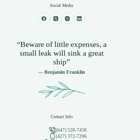
Social Media
“Beware of little expenses, a
small leak will sink a great
ship”
— Benjamin Franklin
Contact Info
(647) 528-7458
(427) 372-7296