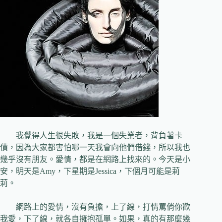
我覺得人生很失敗，我是一個失業者，背負著卡
債，因為大家都害怕哪一天我會向他們借錢，所以我也
幾乎沒有朋友。愛情，都是在網路上找來的。今天是小
安，明天是
Amy
，下星期是
Jessica
，下個月可能是莉
莉。
網路上的愛情，沒有負擔，上了線，打情罵俏你歡
我愛，下了線，就各自擁抱孤單。如果，真的有那麼幾