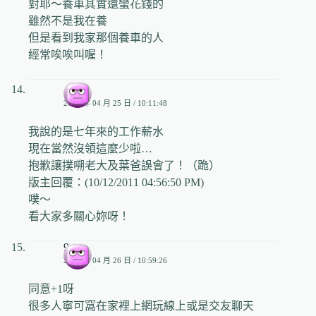
對耶～養車其實還蠻花錢的
雖然不是我在養
但是看到我家那個養車的人
經常唉唉叫喔！
小兒
2009 年 04 月 25 日 / 10:11:48
我說的是七年來的工作薪水
現在當然沒領這麼少啦…
抱歉讓撲嗍老大及葉爸誤會了！（跪）
版主回覆：(10/12/2011 04:56:50 PM)
噗～
看大家多關心妳呀！
959
2009 年 04 月 26 日 / 10:59:26
同意+1呀
很多人寧可窩在家裡上網玩線上或是交友聊天