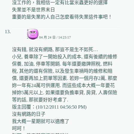
沒工作的，我相信一定有比當米蟲更好的選擇
失業並不是世界末日
重要的是失業的人自己怎麼看待失業這件事吧！
撲朔
2009 年 04 月 24 日 / 14:23:17
沒有錢, 就沒有網路, 那豈不是生不如死…
小兒, 養車除了一開始投入的成本, 還有後續的維修
保養, 加油, 停車等開銷. 每年還要繳牌照稅, 燃料
稅, 其他的還有保險, 以及發生車禍時的維修和賠
償, 還要再加上罰單等因素. 若妳一個月存2萬, 那麼
妳一年有24萬可供運用. 而這些成本大概一年要花
掉妳5萬元以上. 如果還要負擔車貸, 房貸, 人壽保險
等的話, 那就要好好考慮了.
版主回覆：(10/12/2011 04:56:50 PM)
沒有網路的日子
我大概一星期就可以適應了
呵呵！