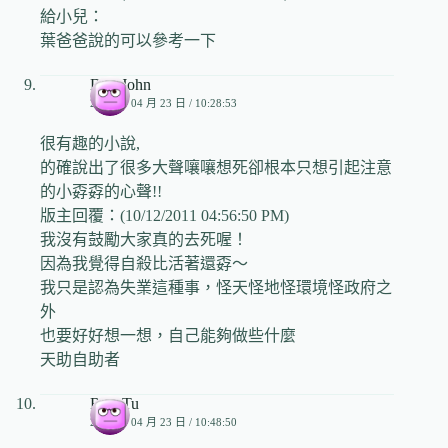
給小兒：
葉爸爸說的可以參考一下
DearJohn
2009 年 04 月 23 日 / 10:28:53
很有趣的小說,
的確說出了很多大聲嚷嚷想死卻根本只想引起注意
的小孬孬的心聲!!
版主回覆：(10/12/2011 04:56:50 PM)
我沒有鼓勵大家真的去死喔！
因為我覺得自殺比活著還孬～
我只是認為失業這種事，怪天怪地怪環境怪政府之
外
也要好好想一想，自己能夠做些什麼
天助自助者
RosaTu
2009 年 04 月 23 日 / 10:48:50