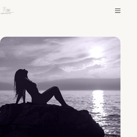
跳
至
主
要
內
容