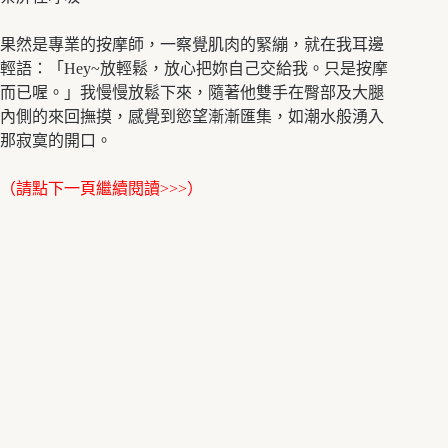
果然是專業的按摩師，一察覺肌肉的緊繃，就在我耳邊
輕語：「Hey~放輕鬆，放心把妳自己交給我。只是按摩
而已喔。」我慢慢放鬆下來，隨著他雙手在臀部及大腿
內側的來回撫摸，感覺到慾望漸漸匯集，如潮水般湧入
那寂寞的開口。
（請點下一頁繼續閱讀>>>）