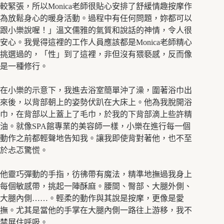
較緊張，所以Monica老師很貼心安排了舒緩情趣按摩作
為放鬆身心的暖身活動。過程中有任何問題，妳都可以
跟小樂說喔！」溫文儒雅的氣質和說話的神情，令人很
安心。我覺得這裡的工作人員應該都是Monica老師精心
挑選過的，「性」到了這裡，非但沒有猥褻感，反而像
是一種修行。
在小樂的示意下，我進去浴室簡單沖了澡，圍著浴巾出
來後，以背部朝上的姿勢伏趴在大床上。他為我脫開浴
巾，在背部以上蓋上了毛巾，於我的下背部滴上些許精
油。就像SPA館專業的美容師一樣，小樂在進行每一個
動作之前都輕聲地告知我。讓我即使背對著他，也不至
於忐忑驚慌。
他靈巧彈動的手指，彷彿帶有魔法，精準地撫過我身上
每個敏感帶，挑起一陣酥麻。腰間、臀部、大腿外側、
大腿內側……。輕柔的動作與其說是按摩，更像是愛
撫。尤其是當他的手掌在大腿內側一路往上游移，我不
禁屏住呼吸。