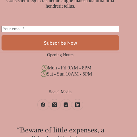
Consectetur eget cras neque augue malesuada urna urna
hendrerit tellus.
Subscribe Now
Opening Hours
Mon - Fri 9AM - 8PM
Sat - Sun 10AM - 5PM
Social Media
“Beware of little expenses, a