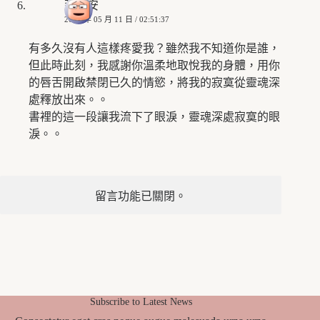
莉莉安
2021 年 05 月 11 日 / 02:51:37
有多久沒有人這樣疼愛我？雖然我不知道你是誰，
但此時此刻，我感謝你溫柔地取悅我的身體，用你
的唇舌開啟禁閉已久的情慾，將我的寂寞從靈魂深
處釋放出來。。
書裡的這一段讓我流下了眼淚，靈魂深處寂寞的眼
淚。。
留言功能已關閉。
Subscribe to Latest News