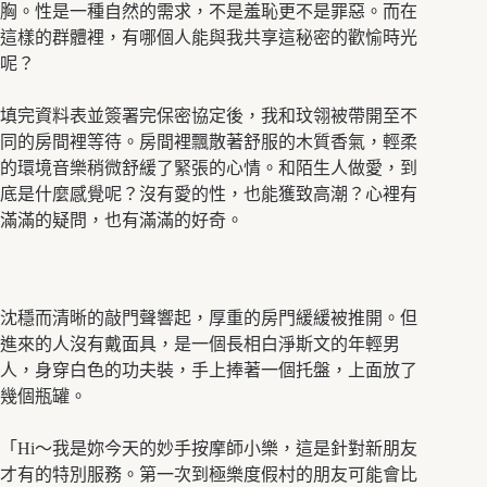
胸。性是一種自然的需求，不是羞恥更不是罪惡。而在
這樣的群體裡，有哪個人能與我共享這秘密的歡愉時光
呢？
填完資料表並簽署完保密協定後，我和玟翎被帶開至不
同的房間裡等待。房間裡飄散著舒服的木質香氣，輕柔
的環境音樂稍微舒緩了緊張的心情。和陌生人做愛，到
底是什麼感覺呢？沒有愛的性，也能獲致高潮？心裡有
滿滿的疑問，也有滿滿的好奇。
沈穩而清晰的敲門聲響起，厚重的房門緩緩被推開。但
進來的人沒有戴面具，是一個長相白淨斯文的年輕男
人，身穿白色的功夫裝，手上捧著一個托盤，上面放了
幾個瓶罐。
「Hi～我是妳今天的妙手按摩師小樂，這是針對新朋友
才有的特別服務。第一次到極樂度假村的朋友可能會比