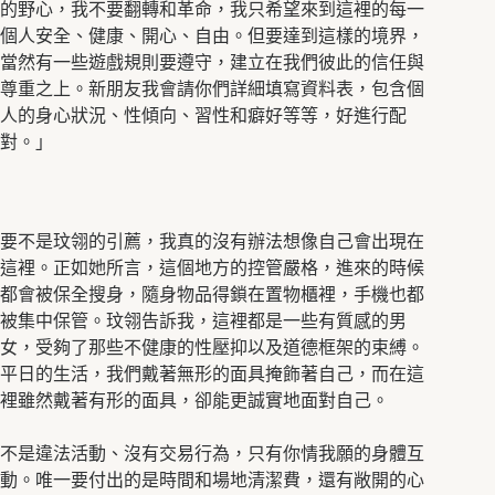
的野心，我不要翻轉和革命，我只希望來到這裡的每一
個人安全、健康、開心、自由。但要達到這樣的境界，
當然有一些遊戲規則要遵守，建立在我們彼此的信任與
尊重之上。新朋友我會請你們詳細填寫資料表，包含個
人的身心狀況、性傾向、習性和癖好等等，好進行配
對。」
要不是玟翎的引薦，我真的沒有辦法想像自己會出現在
這裡。正如她所言，這個地方的控管嚴格，進來的時候
都會被保全搜身，隨身物品得鎖在置物櫃裡，手機也都
被集中保管。玟翎告訴我，這裡都是一些有質感的男
女，受夠了那些不健康的性壓抑以及道德框架的束縛。
平日的生活，我們戴著無形的面具掩飾著自己，而在這
裡雖然戴著有形的面具，卻能更誠實地面對自己。
不是違法活動、沒有交易行為，只有你情我願的身體互
動。唯一要付出的是時間和場地清潔費，還有敞開的心