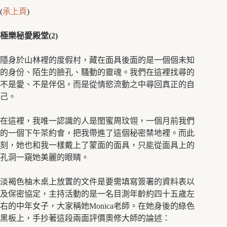
(
承上頁
)
極樂秘愛殿堂(2)
隱身於山林裡的度假村，藏在面具後面的是一個個未知
的身份、陌生的臉孔、騷動的靈魂。我們在這裡找尋的
不是愛、不是伴侶，而是從情慾流動之中尋回真正的自
己。
在這裡，我唯一認識的人是閨蜜周玟翎，一個月前我們
的一個下午茶約會，把我帶進了這個秘密禁地裡。而此
刻，她也和我一樣戴上了蒙面的面具，只能從面具上的
孔洞一窺她美麗的眼睛。
淡褐色柚木桌上放置的文件是要需填寫簽署的資料表以
及保密協定，主持活動的是一名目測年齡約四十五歲左
右的中年女子，大家稱她Monica老師。在她身後的綠色
黑板上，手抄著這段兩面評價奧修大師的論述：