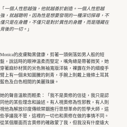
「
一個人性慾
越
強，他就越善於創造。一個人性慾越
強，就越聰明。因為性是想要發現的一種深切探尋，不
僅只是在身體，不僅只是對於異性的身體，而是隱藏在
背後的一切。
」
Monica的皮膚黝黑健康，剪著一頭俐落如男人般的短
髮，說話時的眼神溫柔而堅定，嘴角總是帶著微笑，她
穿著麻紗材質的米色無袖寬版洋裝，裸露在外的細瘦手
臂上有一個未知圖騰的刺青，手腕上則戴上幾條土耳其
藍色及白色相間的美麗珠鍊。
她的聲音溫軟而輕柔：「我不是奧修的信徒，我只是認
同他的某些理念和論述。有人視奧修為性邪教，有人則
視他為解放印度傳統禁錮進行思想革命的哲學大師，這
些爭議我不管，這裡的一切也和奧修在做的事情不同。
從某個層面而言奧修的確啟蒙了我，但我沒有什麼遠大