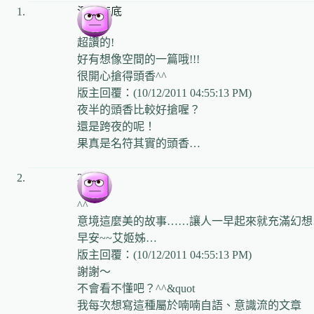
沉入海底
超讚的!
好有想像空間的一篇哦!!!
很開心搶得頭香^^
版主回覆：(10/12/2011 04:55:13 PM)
夜半的頭香比較好搶喔？
還是跨夜的呢！
果真是名符其實的頭香…
27分
^^
意境這麼美的故事……讓人一早起來就充滿幻想
早安~~艾姬姊…
版主回覆：(10/12/2011 04:55:13 PM)
謝謝～
不會看不懂吧？^^&quot
我每次想寫這種屬於喃喃自語、意識流的文章