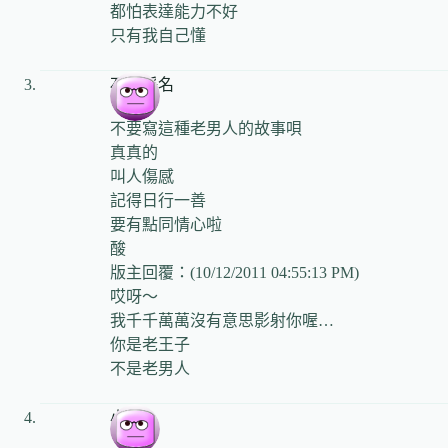
都怕表達能力不好
只有我自己懂
石秀淨名
不要寫這種老男人的故事唄
真真的
叫人傷感
記得日行一善
要有點同情心啦
酸
版主回覆：(10/12/2011 04:55:13 PM)
哎呀～
我千千萬萬沒有意思影射你喔…
你是老王子
不是老男人
小兒