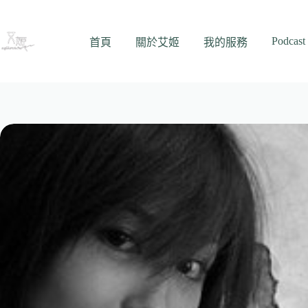
跳
至
Podcast
主
首頁
關於艾姬
我的服務
要
內
容