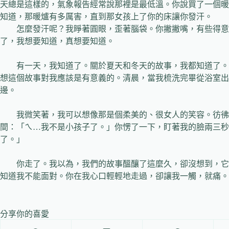
天總是這樣的，氣象報告經常說那裡是最低溫。你說買了一個暖
知道，那暖爐有多厲害，直到那女孩上了你的床讓你發汗。
怎麼發汗呢？我睜著圓眼，歪著腦袋。你撇撇嘴，有些得意
了，我想要知道，真想要知道。
有一天，我知道了。關於夏天和冬天的故事，我都知道了。
想這個故事對我應該是有意義的。清晨，當我梳洗完畢從浴室出
邊。
我微笑著，我可以想像那是個柔美的、很女人的笑容。彷彿
間：「ㄟ…我不是小孩子了。」你愣了一下，盯著我的臉兩三秒
了。」
你走了。我以為，我們的故事醞釀了這麼久，卻沒想到，它
知道我不能面對。你在我心口輕輕地走過，卻讓我一觸，就痛。
分享你的喜愛