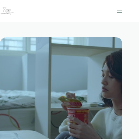
跳
至
主
要
內
容