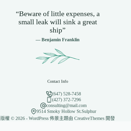
“Beware of little expenses, a
small leak will sink a great
ship”
— Benjamin Franklin
Contact Info
(647) 528-7458
(427) 372-7296
consulting@mail.com
9514 Smoky Hollow St.Sulphur
版權 © 2026 - WordPress 佈景主題由
CreativeThemes
開發
網站維護：
金城事務所