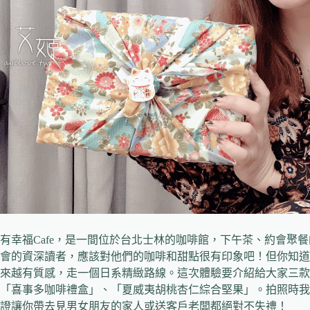
有幸福Cafe，是一間位於台北士林的咖啡館，下午茶、約會聚
會的資深讀者，應該對他們的咖啡和甜點很有印象吧！但你知道嗎
來越有質感，走一個日系精緻路線。這次體驗要介紹給大家三款
「喜事多咖啡禮盒」、「夏威夷胡桃杏仁綜合堅果」。拍照時我
證讓你帶去見男女朋友的家人或送客戶老闆都絕對不失禮！