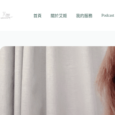
跳
至
Podcast
主
首頁
關於艾姬
我的服務
要
內
容