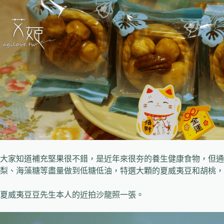
大家知道補充堅果很不錯，是近年來很夯的養生健康食物，但通
梨、海藻糖等盡量做到低糖低油，特選大顆的夏威夷豆和胡桃，
夏威夷豆豆先生本人的近拍沙龍照一張。