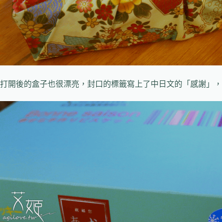
打開後的盒子也很漂亮，封口的標籤寫上了中日文的「感謝」，