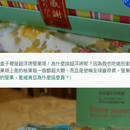
盒子裡是超浮誇堅果塔！為什麼說超浮誇呢？因為我也吃過別家
果塔上面的核果每一個都超大顆，而且是號稱全球最昂貴、堅果
的堅果，夏威夷豆為什麼這麼貴？
）