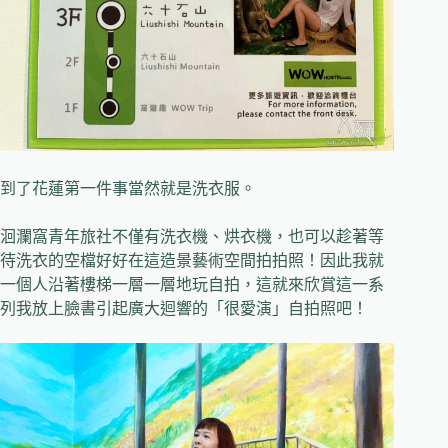
到了花蓮第一件事當然就是洗衣服。
洄瀾窩青年旅社不僅有洗衣機、烘衣機，也可以趁著等
待洗衣的空檔好好在這造景藝術空間拍拍照！因此我就
一個人沿著樓梯一層一層地玩自拍，這就來欣賞這一系
列我放上臉書引起廣大迴響的「很愛演」自拍照吧！