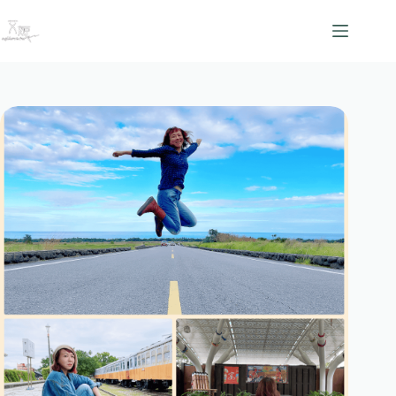
跳
至
主
要
內
容