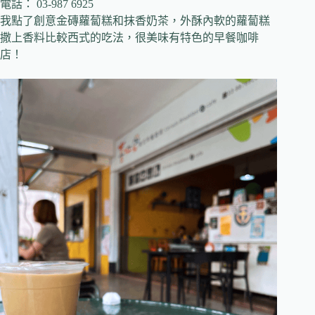
電話：
03-987 6925
我點了創意金磚蘿蔔糕和抹香奶茶，外酥內軟的蘿蔔糕
撒上香料比較西式的吃法，很美味有特色的早餐咖啡
店！