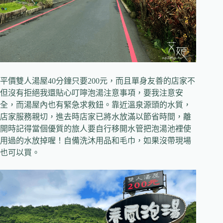
平價雙人湯屋40分鐘只要200元，而且單身友善的店家不
但沒有拒絕我還貼心叮嚀泡湯注意事項，要我注意安
全，而湯屋內也有緊急求救鈕。靠近溫泉源頭的水質，
店家服務親切，進去時店家已將水放滿以節省時間，離
開時記得當個優質的旅人要自行移開水管把泡湯池裡使
用過的水放掉喔！自備洗沐用品和毛巾，如果沒帶現場
也可以買。