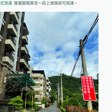
式泡湯
推著腳踏車走一段上坡路就可抵達。