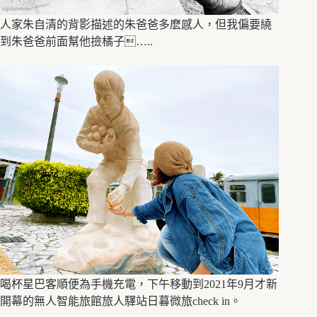
人家朱自清的背影描述的朱爸爸多麽感人，但我偏要繞
到朱爸爸前面幫他撿橘子…..
喝杯星巴客順便為手機充電，下午移動到2021年9月才新
開幕的無人智能旅館旅人驛站日暮微旅check in。