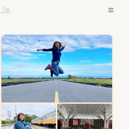
跳
至
主
要
內
容