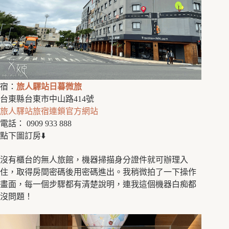
宿：
旅人驛站日暮微旅
台東縣台東市中山路414號
旅人驛站旅宿連鎖官方網站
電話：
0909 933 888
點下圖訂房⬇️
沒有櫃台的無人旅館，機器掃描身分證件就可辦理入
住，取得房間密碼後用密碼進出。我稍微拍了一下操作
畫面，每一個步驟都有清楚說明，連我這個機器白痴都
沒問題！