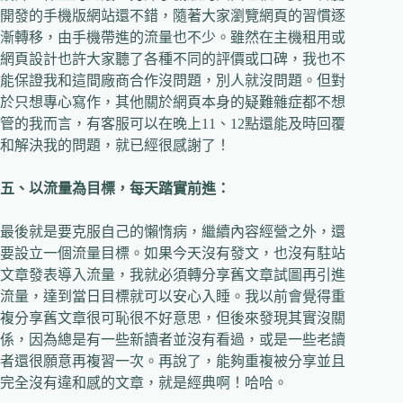
開發的手機版網站還不錯，隨著大家瀏覽網頁的習慣逐
漸轉移，由手機帶進的流量也不少。雖然在主機租用或
網頁設計也許大家聽了各種不同的評價或口碑，我也不
能保證我和這間廠商合作沒問題，別人就沒問題。但對
於只想專心寫作，其他關於網頁本身的疑難雜症都不想
管的我而言，有客服可以在晚上11、12點還能及時回覆
和解決我的問題，就已經很感謝了！
五、
以流量為目標，每天踏實前進：
最後就是要克服自己的懶惰病，繼續內容經營之外，還
要設立一個流量目標。如果今天沒有發文，也沒有駐站
文章發表導入流量，我就必須轉分享舊文章試圖再引進
流量，達到當日目標就可以安心入睡。我以前會覺得重
複分享舊文章很可恥很不好意思，但後來發現其實沒關
係，因為總是有一些新讀者並沒有看過，或是一些老讀
者還很願意再複習一次。再說了，能夠重複被分享並且
完全沒有違和感的文章，就是經典啊！哈哈。