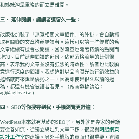
和姊妹淘是重複的而立馬離開。
三、
延伸閱讀，讓讀者逗留久一些：
改版後加裝了「無覓相關文章插件」的外掛，會自動抓
取有關聯的文章推薦給讀者。這樣可以讓一些優質的舊
文章繼續有機會被閱讀，當然流量也隨著持續的點閱而
增加。目前延伸閱讀的部份，佔部落格流量的比例很
高，表示我的文章並沒有強烈的時效性，讀者也比較願
意進行深度的閱讀。我想這對以品牌曝光為行銷效益的
邀稿廠商來說是優勢之一，因為即使是很久以前的邀
稿，都還有機會被讀者看見。（廠商邀稿請洽：
agi@agilove.tw
)
四、
SEO
等你搜尋到我，手機瀏覽更舒適：
WordPress本來就有基礎的SEO了，另外就是專家的建議
要從善如流，從獨立網址到文章下標，很感謝
阿腸網頁
設計工作室
的建議。另外手機版的頁面也很重要，香腸