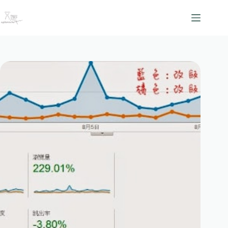
跳
至
主
要
內
容