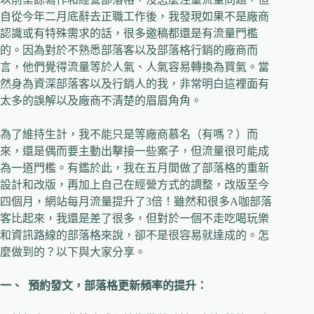
自從今年二月底辭去正職工作後，我發現如果不是廠商
認識或有特殊需求的話，很多邀稿都還是有流量門檻
的。因為對於不熟悉部落客以及部落格行銷的廠商而
言，他們覺得流量等於人氣、人氣容易轉換為買氣。當
然身為資深部落客以及行銷人的我，非常明白這裡面有
太多的誤解以及廠商不清楚的眉眉角角。
為了維持生計，我不能只是等廠商慕名（有嗎？）而
來，還是偶而要主動出擊接一些案子，但流量很可能成
為一道門檻。有鑑於此，我在五月間做了部落格的重新
設計和改版，再加上自己在經營方式的調整，改版至今
四個月，網站每月流量提升了3倍！雖然和很多A咖部落
客比起來，我還是差了很多，但對於一個不走吃喝玩樂
和資訊路線的部落格來說，卻不是很容易就達成的。怎
麼做到的？以下與大家分享。
一、
預約發文，部落格更新頻率的提升：