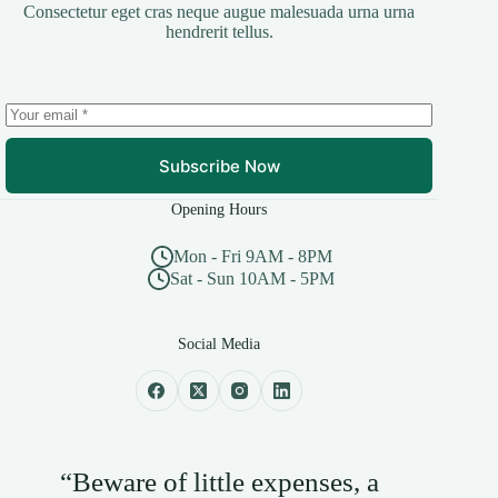
Consectetur eget cras neque augue malesuada urna urna
hendrerit tellus.
Subscribe Now
Opening Hours
Mon - Fri 9AM - 8PM
Sat - Sun 10AM - 5PM
Social Media
“Beware of little expenses, a