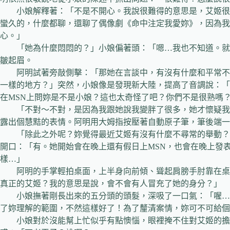
小娘解釋著：「不是不開心。我說很難得的意思是，艾姬很
蠻久的，什麼都聊，還聊了偶像劇《命中注定我愛妳》，因為我
心。」
「她為什麼悶悶的？」小娘偏著頭：「嗯…我也不知道。就
皺起眉。
阿明試著旁敲側擊：「那她在言談中，有沒有什麼和平常不
一樣的地方？」突然，小娘像是發現新大陸，提高了音調說：「
在MSN上問妳是不是小娘？這也太奇怪了吧？你們不是很熟嗎
「不對～不對，是因為我跟她說我變胖了很多，她才懷疑我
露出個慧黠的表情。阿明用大姆指按壓著自動原子筆，筆後端一
「除此之外呢？妳覺得最近艾姬有沒有什麼不尋常的舉動？
開口：「有。她開始會在晚上還有假日上MSN，也會在晚上發
樣…」
阿明的手掌輕拍桌面，上半身向前傾、聳起肩膀手肘靠在桌
真正的艾姬？我的意思是說，會不會有人冒充了她的身分？」
小娘撫著剛長出來的五分頭的頭髮，深吸了一口氣：「喔…
了妳理解的範圍，不然這樣好了！為了釐清案情，妳可不可給個
小娘對於沒能幫上忙似乎有點懊惱，眼裡掩不住對艾姬的擔