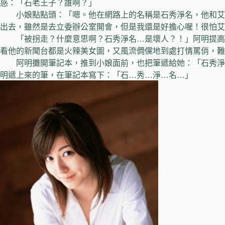
惑：「石老王子？誰啊？」
小娘點點頭：「嗯。他在網路上的名稱是石秀淨名，他和艾
出去，雖然是去立委辦公室開會，但是我還是好擔心喔！很怕艾
「被拐走？什麼意思啊？石秀淨名…是壞人？！」阿明提高
看他的新聞台都是火辣美女圖，又風流倜儻地到處打情罵俏，難
阿明攤開筆記本，推到小娘面前，也把筆遞給她：「石秀淨
明遞上來的筆，在筆記本寫下：「石…秀…淨…名…」