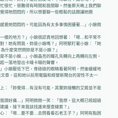
忙很忙，很難得有時間和我閒聊。然後那天晚上我們聊
覺得她悶悶的，所以想要聊一些輕鬆的話題讓她開
感覺她悶悶的。可能因為有太多事情困擾著…」小娘微
一樣的地方？」小娘很認真地回想著：「嗯…和平常不
對！她有問我，妳是小娘嗎？」阿明緊盯著小娘：「她
？為什麼突然問妳是不是小娘？」
是不是小娘…」小娘晶亮的瞳孔先轉向上再轉向左側，
起一落地發出卡噠卡噠的聲響。
」小娘壓低下巴，骨碌碌的眼睛看著阿明，然後緩緩地
表文章，這和她以前用電腦和經營新聞台的習性不太一
上：「妳覺得…有沒有可能，其實妳接觸的艾姬並不是
我頭好痛…」阿明微微一笑：「我想，這大概已經超過
建議，接下來我該找誰來搜查線索？」
心：「嗯…要不要…去問看看石老王子？」阿明有點困