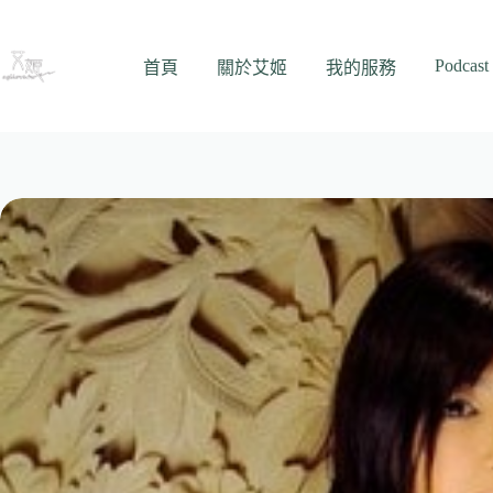
跳
至
Podcast
主
首頁
關於艾姬
我的服務
要
內
容