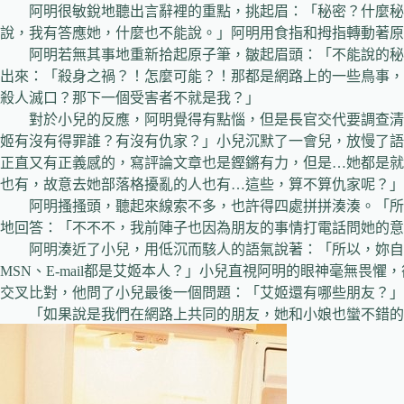
阿明很敏銳地聽出言辭裡的重點，挑起眉：「秘密？什麼秘
說，我有答應她，什麼也不能說。」阿明用食指和拇指轉動著原
阿明若無其事地重新拾起原子筆，皺起眉頭：「不能說的秘
出來：「殺身之禍？！怎麼可能？！那都是網路上的一些鳥事，
殺人滅口？那下一個受害者不就是我？」
對於小兒的反應，阿明覺得有點惱，但是長官交代要調查清
姬有沒有得罪誰？有沒有仇家？」小兒沉默了一會兒，放慢了語
正直又有正義感的，寫評論文章也是鏗鏘有力，但是…她都是就
也有，故意去她部落格擾亂的人也有…這些，算不算仇家呢？」
阿明搔搔頭，聽起來線索不多，也許得四處拼拼湊湊。「所
地回答：「不不不，我前陣子也因為朋友的事情打電話問她的意見，
阿明湊近了小兒，用低沉而駭人的語氣說著：「所以，妳自
MSN、E-mail都是艾姬本人？」小兒直視阿明的眼神毫無畏
交叉比對，他問了小兒最後一個問題：「艾姬還有哪些朋友？」
「如果說是我們在網路上共同的朋友，她和小娘也蠻不錯的