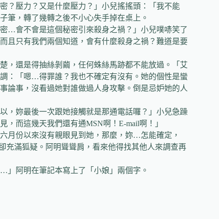
密？壓力？又是什麼壓力？」小兒搖搖頭：「我不能
子筆，轉了幾轉之後不小心失手掉在桌上。
密…會不會是這個秘密引來殺身之禍？」小兒噗哧笑了
而且只有我們兩個知道，會有什麼殺身之禍？難道是要
楚，還是得抽絲剝繭，任何蛛絲馬跡都不能放過。「艾
調：「嗯…得罪誰？我也不確定有沒有。她的個性是蠻
事論事，沒看過她對誰做過人身攻擊。倒是忌妒她的人
以，妳最後一次跟她接觸就是那通電話囉？」小兒急躁
而這幾天我們還有通MSN啊！E-mail啊！」
六月份以來沒有親眼見到她，那麼，妳…怎能確定，
懼，卻充滿狐疑。阿明聳聳肩，看來他得找其他人來調查再
…」阿明在筆記本寫上了「小娘」兩個字。