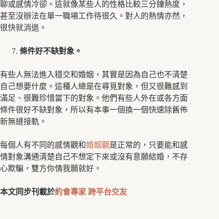
聊或感情冷卻。這就像某些人的性格比較三分鐘熱度，
甚至沒辦法在單一職場工作待很久。對人的熱情亦然，
很快就消退。
條件好不缺對象。
有些人無法進入穩交和婚姻，其實是因為自己也不清楚
自己想要什麼。這種人總是在尋覓對象，但又很難感到
滿足、很難珍惜當下的對象。他們有些人外在或各方面
條件很好不缺對象，所以有本事一個換一個快速除舊佈
新無縫接軌。
每個人有不同的感情觀和
婚姻觀
是正常的，只要能和感
情對象溝通清楚自己不想定下來或沒有意願結婚，不存
心欺騙，雙方你情我願就好。
本文同步刊載於
約會專家
跨平台交友