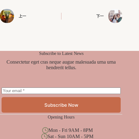
上一
下一
Subscribe to Latest News
Consectetur eget cras neque augue malesuada urna urna
hendrerit tellus.
Subscribe Now
Opening Hours
Mon - Fri 9AM - 8PM
Sat - Sun 10AM - 5PM