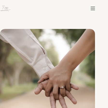
跳
至
主
要
內
容