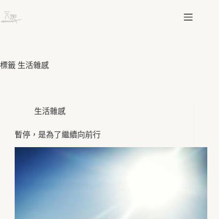
跳
至
主
要
內
容
標籤
生活雜感
生活雜感
暫停，是為了繼續向前行