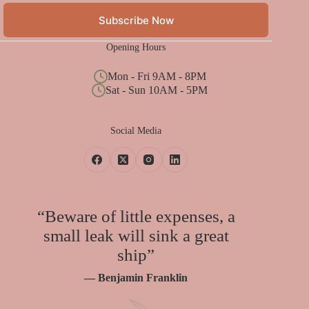
Subscribe Now
Opening Hours
Mon - Fri 9AM - 8PM
Sat - Sun 10AM - 5PM
Social Media
“Beware of little expenses, a
small leak will sink a great
ship”
— Benjamin Franklin