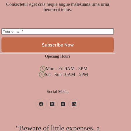
Consectetur eget cras neque augue malesuada urna urna
hendrerit tellus.
Subscribe Now
Opening Hours
Mon - Fri 9AM - 8PM
Sat - Sun 10AM - 5PM
Social Media
“Beware of little expenses, a