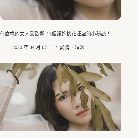
什麼樣的女人受歡迎？5個讓妳桃花旺盛的小秘訣！
2020 年 04 月 07 日
愛情，婚姻