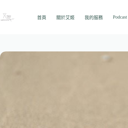
跳
至
Podcast
主
首頁
關於艾姬
我的服務
要
內
容