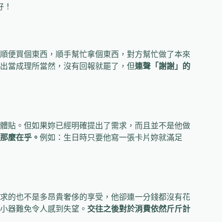
好！
順便買個東西，順手幫忙拿個東西，對方幫忙做了本來
出當成理所當然，沒有回報就罷了，但
連聲「謝謝」的
體貼。但如果妳已經明確提出了需求，而且並不是他做
那麼在乎。
例如：生日時只要他寫一張卡片妳就滿足
求的也不是多昂貴奢侈的享受，他卻連一分錢都沒有花
小器難免令人感到失望。
交往之後對於消費依然斤斤計