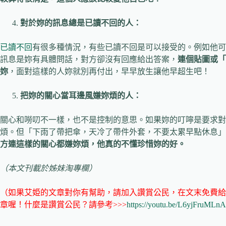
對於妳的訊息總是已讀不回的人：
已讀不回
有很多種情況，有些已讀不回是可以接受的。例如他可
訊息是妳有具體問話，對方卻沒有回應給出答案，
連個貼圖或「
妳
，面對這樣的人妳就別再付出，早早放生讓他早超生吧！
把妳的關心當耳邊風嫌妳煩的人：
關心和嘮叨不一樣，也不是控制的意思。如果妳的叮嚀是要求對
煩。但「下雨了帶把傘，天冷了帶件外套，不要太累早點休息」
方連這樣的關心都嫌妳煩，他真的不懂珍惜妳的好。
（本文刊載於姊妹淘專欄）
（如果艾姫的文章對你有幫助，請加入讚賞公民，在文末免費給我
章喔！什麼是讚賞公民？請參考>>>
https://youtu.be/L6yjFruMLnA