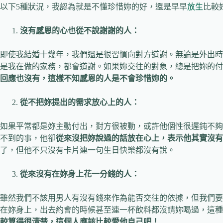
以下5種狀況，我認為就是不懂珍惜妳的好，還是早早
放生
比較
沒有感恩的心也從不說謝謝的人：
即使我結婚十幾年，我們還是很習慣向對方道謝。無論是外出時
是我在做的家務，都會道謝。如果妳交往的對象，總是把妳的付
回應也沒有，這樣不知感恩的人是不會珍惜妳的。
從不把妳提出的需求放心上的人：
如果平常都是妳主動付出，對方很被動，或許他個性很遲鈍不夠
不到的事，他卻
從來沒把妳說過的話放在心上，表示他其實沒有
了，但他不只沒有卡片連一句生日快樂都沒有說。
從來沒有在妳身上花一分錢的人：
雖然我們不該用男人有沒有錢來作為能否交往的依據，但我們要
在妳身上，出去約會的時候甚至連一杯飲料都沒請妳喝過，這種
較算得很清楚，這個人應該比較愛他自己吧！