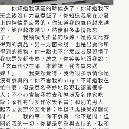
你知道我嘆氣的時候多了，你知道我下
班之後沒有力氣煮飯了，你知道我癱在沙發
上的神情是疲累的，你知道我的氣色越來越
差、笑容越來越少，然後很多事情都忘
了。 我頸項間掛著的項鍊，是徵文比賽
得到的獎品，另一方面來說，也是出賣你所
得到的禮物，你一點也不介意或者是習慣了
我總是先斬後奏？總之，你笑笑地跟我說：
「文章刊登在哪一本雜誌，我去買來送
妳！」 我突然覺得，我做很多事情你是
沒有參與的。你不看我的blog，不知道我在
忙什麼，但是莫名奇妙地發現我認識很多
人；不小心會被我拉去和導演及名作家吃
飯；家裡有很多作家簽名書；和別的男人一
起去立委辦公室開會；單槍匹馬接受媒體訪
問。 我的事，你不參與，你不過問。但
關於我的一切，你都是尊重與支持的。我和