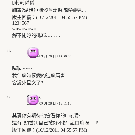
軗軗俙俙
黼菁?溫珨狟稛僇鵞嶲搪骇腔讋栐….
版主回覆：(10/12/2011 04:55:57 PM)
1234567
wowowowo
解不開妳的碼耶………
水手
2008 年 09 月 28 日 / 14:38:33
喔喔~~~~
我什麼時候變的這麼厲害
會說外星文了?
稻草人
2008 年 09 月 28 日 / 15:11:13
其實你有期待他會看你的blog嗎?
還有..頭香別自己搶好不好..超白痴呀.. =P
版主回覆：(10/12/2011 04:55:57 PM)