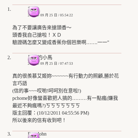
艾姬
2008 年 09 月 25 日 / 05:54:22
為了不要讓廣告來搶頭香～
頭香我自己搶啦！ＸＤ
驗證碼怎麼又變成香蕉你個芭樂啊…….一一"
思考的小馬
2008 年 09 月 25 日 / 07:47:53
真的很羨慕艾姬妳~~~~~~有行動力的照顧,勝於花
言巧語
(信的事~~~哎喲!呵呵別在意啦!)
pchome好像蠻喜歡把人搞的………有一點瘋(嫌我
最近不夠瘋嗎?)ㄎㄎㄎㄎㄎㄎㄎ
版主回覆：(10/12/2011 04:55:56 PM)
所以後來的信有收到吧！
DearJohn