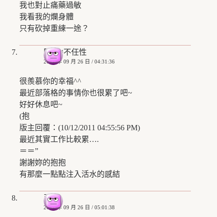
我也對止痛藥過敏
我看我的爛身體
只有砍掉重練一途？
堅強≠不任性
2008 年 09 月 26 日 / 04:31:36
很羨慕你的幸福^^
最近部落格的事情你也很累了吧~
好好休息吧~
(抱
版主回覆：(10/12/2011 04:55:56 PM)
最近其實工作比較累….
＝＝”
謝謝妳的抱抱
有那麼一點點注入活水的感結
亞倫
2008 年 09 月 26 日 / 05:01:38