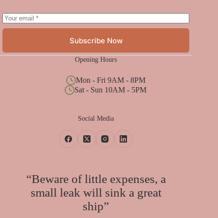
Subscribe Now
Opening Hours
Mon - Fri 9AM - 8PM
Sat - Sun 10AM - 5PM
Social Media
“Beware of little expenses, a
small leak will sink a great
ship”