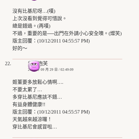
沒有比基尼呀…(嘆)
上次沒看到覺得可惜說。
總是錯過。(再嘆)
不過，重要的是──出門在外請小心安全噢。(燦笑)
版主回覆：(10/12/2011 04:55:57 PM)
好的～
紫色泡芙
2008 年 09 月 29 日 / 02:49:09
姬董要多放鬆心情啊….
不要太累了…
多穿比基尼應該不錯…
有益身體健康!!
版主回覆：(10/12/2011 04:55:57 PM)
天氣越來越涼囉！
穿比基尼會感冒啦…