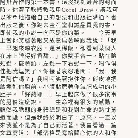
阿飛合作的第一本書，還沒找到適合的封面
時，你灌了軟體教我用Corel Draw，讓我可
以簡單地描繪自己的想法和出版社溝通。書
出版之後，你跑去金石堂和誠品買我的書，
即使我的小說一向不是你的菜。 今天早
上當你笑瞇著眼又故意扁著嘴跟我說：「我
一早起來晾衣服，還煮稀飯，卻看到某個人
在床上睡得好香甜…」你雙手合十，貼在臉
頰邊，擺著頭，左邊一下右邊一下，唱作俱
佳把我逗笑了。你接著哀怨地問：「我…我
是阿信嗎？」我呵呵笑著抱住你，俏皮地把
臉埋進你胸前，小腹貼磨著你減肥成功的小
肚子。「好熱耶…」早上起床做了很多家事
的男傭這麼說。 生命裡有很多的感動，
雖然我脆弱的身體總是和我對生命的熱忱背
道而馳，但是我終於明白了，原來，一直以
來我並不是為了自己而活著。我曾看過一篇
文章寫道：「部落格是寫給關心你的人和你