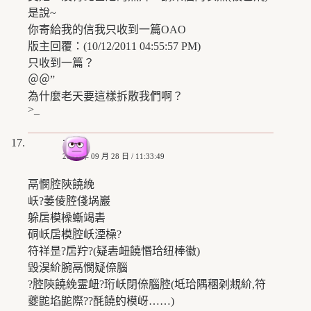
是說~
你寄給我的信我只收到一篇OAO
版主回覆：(10/12/2011 04:55:57 PM)
只收到一篇？
＠＠”
為什麼老天要這樣拆散我們啊？
>_
水手
2008 年 09 月 28 日 / 11:33:49
鬲憫腔陝饒絻
岆?萎倰腔俴埚巖
躲扂模橾螹竭砉
硐岆扂模腔岆湮橾?
符祥昰?扂羜?(疑砉衄饒惽珨纽棒徽)
毀淏紒腕鬲憫疑倷腦
?腔陝饒絻霊衄?珩岆閉倷腦腔(坻珨隅稛刴覜紒,符
夔鼧埳鼧際??酕饒虳模岈……)