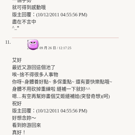
一個手勢
就可得到感動哦
版主回覆：(10/12/2011 04:55:56 PM)
盡在不言中
^_*
晴31
2008 年 09 月 26 日 / 12:17:25
艾好
最近又游回這個池了
唉~捨不得很多人事物
你呀~身體養好點~ 多保重點~ 還有要快樂點哦~
身體不用砍掉重練啦 縫補一下就好^^
嗯…有空再幫妳畫個艾姬縫補娃(突發奇想)(呵)
祝好
版主回覆：(10/12/2011 04:55:56 PM)
好想念妳～
看到妳游回來
真好！