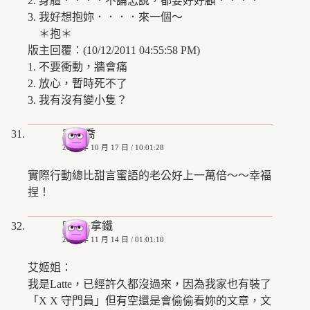
2. 身體．．．．不論怎說，都要好好顧．．．．
3. 我好想抱妳．．．．來一個～
＊抱＊
版主回覆：(10/12/2011 04:55:58 PM)
1. 不要衝動，牆會痛
2. 放心，暫時死不了
3. 我有沒有變小隻？
安小喬
2008 年 10 月 17 日 / 10:01:28
實際行動總比甜言蜜語的老公好上一萬倍～～幸福
捏！
唯愛+拿鐵
2008 年 11 月 14 日 / 01:01:10
艾姬姐：
我是Latte，已經許久都沒過來，因為我家也有裝了
「X X 守門員」但有空還是會偷偷看妳的文章，文