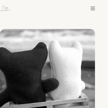
跳
至
主
要
內
容