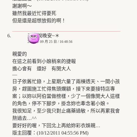
謝謝啊～
雖然我最近忙得要死
但是還是超想放假的啊！
天亮說晚安~＊
2008 年 09 月 25 日 / 16:48:56
親愛的
在這之前看到小娘稍來的捷報
擔心會有 還好 有閔大人
—
日子依舊忙錄，上星期六量了兩棟透天、一間小孩
房，趕圖施工忙得焦頭爛額，接下來要接特店專
案；以妳以阿伯當做榜樣，少了一個像閔大人這樣
的角色，停不下腳步，掛念妳也牽念著小娘。
我很知足，至少我只對止痛藥過敏，所以再累我會
熬過去…^^
要好好的喔，下回北上再給妳彩衣娛親…
版主回覆：(10/12/2011 04:55:56 PM)