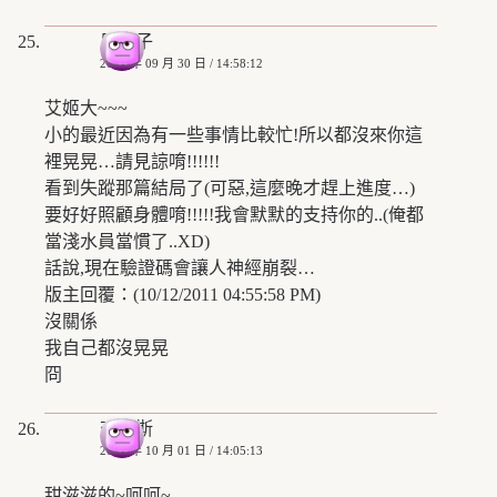
風兔子
2008 年 09 月 30 日 / 14:58:12
艾姬大~~~
小的最近因為有一些事情比較忙!所以都沒來你這
裡晃晃…請見諒唷!!!!!!
看到失蹤那篇結局了(可惡,這麼晚才趕上進度…)
要好好照顧身體唷!!!!!我會默默的支持你的..(俺都
當淺水員當慣了..XD)
話說,現在驗證碼會讓人神經崩裂…
版主回覆：(10/12/2011 04:55:58 PM)
沒關係
我自己都沒晃晃
冏
查爾斯
2008 年 10 月 01 日 / 14:05:13
甜滋滋的~呵呵~