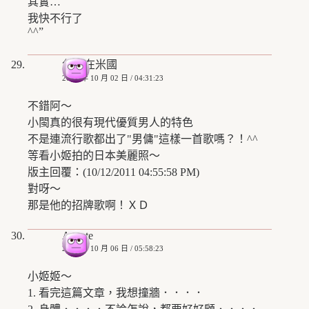
其實…
我快不行了
^^”
兔子在米國
2008 年 10 月 02 日 / 04:31:23
不錯阿～
小閩真的很有現代優質男人的特色
不是連流行歌都出了"男傭"這樣一首歌嗎？！^^
等看小姬拍的日本美麗照～
版主回覆：(10/12/2011 04:55:58 PM)
對呀～
那是他的招牌歌啊！ＸＤ
Alejate
2008 年 10 月 06 日 / 05:58:23
小姬姬～
1. 看完這篇文章，我想撞牆．．．．