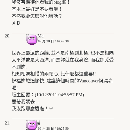
我沒有期待他看我的blog耶！
基本上最好是不要看啦！
不然我要怎麼說他壞話？
ＸＤ
Hank Ma
2008 年 09 月 28 日 / 16:49:30
世界上最遠的距離, 並不是南極到北極, 也不是相隔
太平洋或是大西洋, 而是妳就在我身邊, 而我卻感受
不到妳.
相知相遇相惜的兩顆心, 比什麼都還重要!!
祝福妳旅途愉快, 建議這個時間的Vancouver粉漂亮
喔!
版主回覆：(10/12/2011 04:55:57 PM)
要帶我媽去…
我沒跑那麼遠啦！^^
狄亞諾
2008 年 09 月 28 日 / 19:25:50