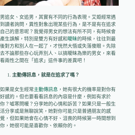
男追女、女追男，其實有不同的行為表現。艾姫經常遇
到讀者詢問，異性對象出現某些行為，是不是有在追求
自己的意思呢？我覺得男女的想法有所不同，有時候會
產生誤解，特別是雙方有好感和
曖昧
的時候，往往到最
後對方和別人在一起了，才恍然大悟或失落傻眼。先除
去不論那些存心玩弄別人、以搞曖昧為樂的男女，來看
看兩性之間在「追求」這件事的差異吧！
主動傳訊息，就是在追求了嗎？
如果是女生經常
主動傳訊息
，她有很大的機率是對你有
好感的。但也要看看訊息的內容是什麼，例如有求於
你？噓寒問暖？分享她的心情和訴苦？如果只是一般生
活分享或是無聊說笑，她對你可能只是普通朋友的感
覺，但如果她會在心情不好、沮喪的時候第一時間想到
你，她很可能是喜歡你、依賴你的。