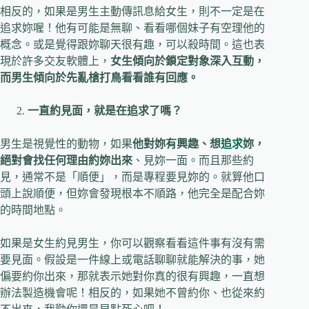
相反的，如果是男生主動傳訊息給女生，則不一定是在
追求妳喔！他有可能是無聊、看看哪個妹子有空理他的
概念。或是覺得跟妳聊天很有趣，可以殺時間。這也表
現於許多交友軟體上，
女生傾向於鎖定對象深入互動，
而男生傾向於先亂槍打鳥看看誰有回應。
一直約見面，就是在追求了嗎？
男生是視覺性的動物，如果
他對妳有興趣、想
追求
妳，
絕對會找任何理由約妳出來
、見妳一面。而且那些約
見，通常不是「順便」，而是專程要見妳的。就算他口
頭上說順便，但妳會發現根本不順路，他完全是配合妳
的時間地點。
如果是女生約見男生，你可以觀察看看這件事有沒有需
要見面。假設是一件線上或電話聊聊就能解決的事，她
偏要約你出來，那就表示她對你真的很有興趣，一直想
辦法製造機會呢！相反的，如果她不曾約你、也從來約