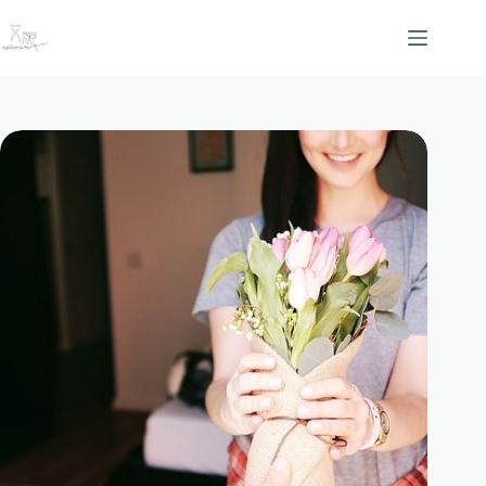
跳
至
主
要
內
容