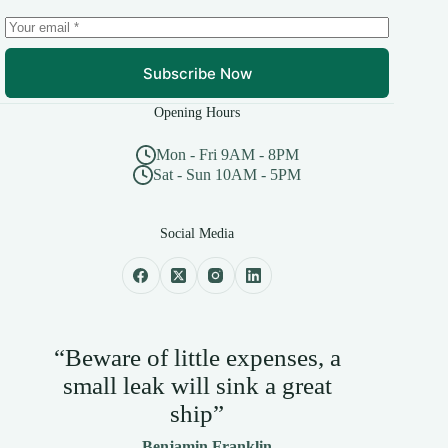
Subscribe Now
Opening Hours
Mon - Fri 9AM - 8PM
Sat - Sun 10AM - 5PM
Social Media
“Beware of little expenses, a
small leak will sink a great
ship”
— Benjamin Franklin