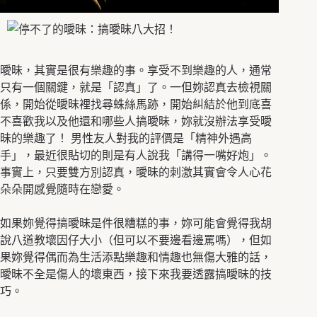
曖昧，其實是很有樂趣的事。享受不到樂趣的人，通常
只有一個關鍵，就是「認真」了。一但妳認真去檢視關
係，開始從曖昧裡找尋蛛絲馬跡，開始糾結於他到底喜
不喜歡我以及他還和哪些人搞曖昧，妳就沒辦法享受曖
昧的樂趣了！ 男性友人對我的評價是「精神外遇高
手」，最近很貼切的則是有人說我「講得一嘴好炮」。
事實上，只要雙方別認真，曖昧的刺激其實會令人心花
朵朵開感覺隨時在戀愛。
如果妳覺得搞曖昧是件很糟糕的事，妳可能會覺得我胡
說八道教壞因仔大小（但可以不要邊看邊罵嗎），但如
果妳覺得偶而為生活添點樂趣和情趣也無傷大雅的話，
曖昧不全是傷人的壞東西，接下來我要透露搞曖昧的技
巧。