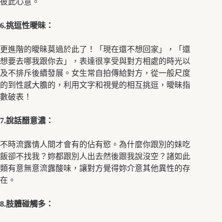
彼此心意。
6.挑逗性曖昧：
更進階的曖昧莫過於此了！「現在還不想回家」，「還
想要去哪我跟你去」，表達很享受與對方相處的時光以
及不排斥後續發展。女生常自拍傳給對方，從一般尺度
的到性感大膽的，利用文字和視覺的相互挑逗，曖昧指
數破表！
7.說話醋意濃：
不時流露情人間才會有的佔有慾。為什麼你跟別的妹吃
飯卻不找我？妳都跟別人出去然後跟我說沒空？諸如此
類有意無意流露酸味，讓對方覺得妳介意其他異性的存
在。
8.肢體碰觸多：