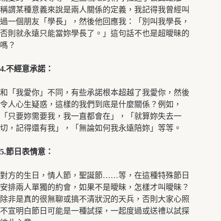
稱謂某種意義來說是兩人關係的定義，我記得我曾經叫
過一個朋友「學長」，然後他回應我：「別叫我學長，
否則就永遠只能當妳學長了。」這句話不也是超曖昧的
嗎？
4.不經意承諾：
和「我愛你」不同，有些承諾根本超越了我愛你，然後
令人心生疑惑，這樣的我們到底是什麼關係？例如，
「只要妳需要我，我一直都會在」，「就算妳失去一
切，記得還有我」，「無論如何我永遠陪妳」等等。
5.節日表情意：
對方的生日，情人節，聖誕節……等，在這種特殊節日
安排兩人單獨的約會，如果不是曖昧，怎樣才叫曖昧？
除非是真的很無聊或搞不清狀況的天兵，否則大家心照
不宣明白節日可能是一種試探，一起度過或送禮以試探