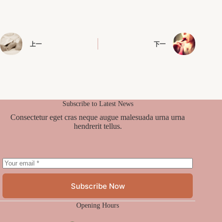
上一
下一
Subscribe to Latest News
Consectetur eget cras neque augue malesuada urna urna
hendrerit tellus.
Subscribe Now
Opening Hours