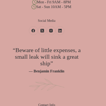
Mon - Fri 9AM - 8PM
Sat - Sun 10AM - 5PM
Social Media
“Beware of little expenses, a
small leak will sink a great
ship”
— Benjamin Franklin
Contact Info