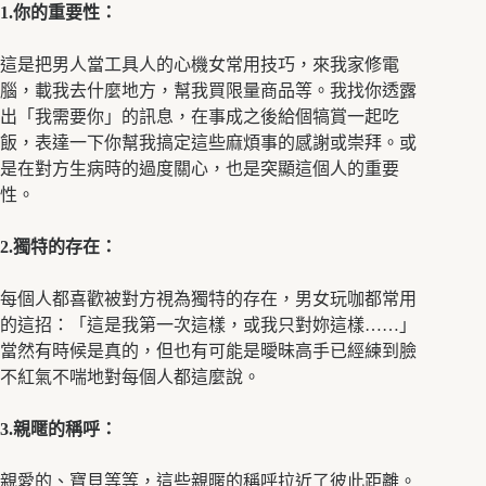
1.你的重要性：
這是把男人當工具人的心機女常用技巧，來我家修電
腦，載我去什麼地方，幫我買限量商品等。我找你透露
出「我需要你」的訊息，在事成之後給個犒賞一起吃
飯，表達一下你幫我搞定這些麻煩事的感謝或崇拜。或
是在對方生病時的過度關心，也是突顯這個人的重要
性。
2.獨特的存在：
每個人都喜歡被對方視為獨特的存在，男女玩咖都常用
的這招：「這是我第一次這樣，或我只對妳這樣……」
當然有時候是真的，但也有可能是曖昧高手已經練到臉
不紅氣不喘地對每個人都這麼說。
3.親暱的稱呼：
親愛的、寶貝等等，這些親暱的稱呼拉近了彼此距離。