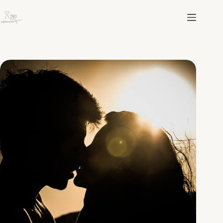
跳
至
主
要
內
容