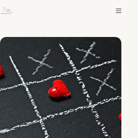
跳
至
主
要
內
容