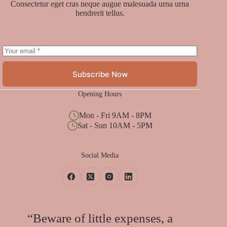
Consectetur eget cras neque augue malesuada urna urna
hendrerit tellus.
Subscribe Now
Opening Hours
Mon - Fri 9AM - 8PM
Sat - Sun 10AM - 5PM
Social Media
“Beware of little expenses, a