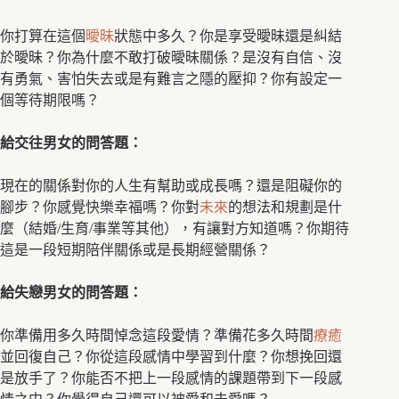
你打算在這個
曖昧
狀態中多久？你是享受曖昧還是糾結
於曖昧？你為什麼不敢打破曖昧關係？是沒有自信、沒
有勇氣、害怕失去或是有難言之隱的壓抑？你有設定一
個等待期限嗎？
給交往男女的問答題：
現在的關係對你的人生有幫助或成長嗎？還是阻礙你的
腳步？你感覺快樂幸福嗎？你對
未來
的想法和規劃是什
麼（結婚/生育/事業等其他），有讓對方知道嗎？你期待
這是一段短期陪伴關係或是長期經營關係？
給失戀男女的問答題：
你準備用多久時間悼念這段愛情？準備花多久時間
療癒
並回復自己？你從這段感情中學習到什麼？你想挽回還
是放手了？你能否不把上一段感情的課題帶到下一段感