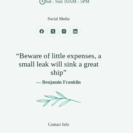
Sat - Sun 10AM - 5PM
Social Media
“Beware of little expenses, a
small leak will sink a great
ship”
— Benjamin Franklin
Contact Info