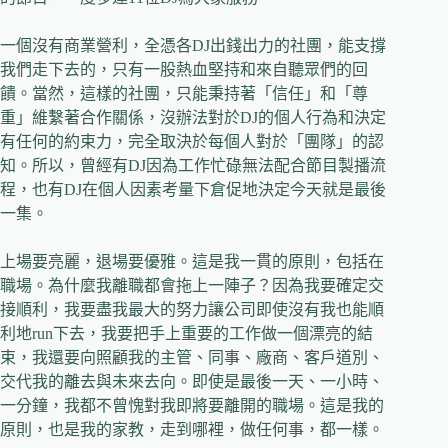
一個沒有商業營利，全憑各DJ出錢出力的社團，能支撐
我們走下去的，只有一股熱血堅持和來自聽眾們的回
饋。當然，這樣的社團，只能秉持著「信任」和「尊
重」維繫著合作關係，沒辦法對於DJ的個人行為和決定
有任何的約束力，完全取決於每個人對於「團隊」的認
知。所以，曾經有DJ因為工作忙碌無法配合節目製播流
程，也有DJ在個人因素考量下倉促地決定今天就是最後
一集。
上場要亮麗，退場要優雅。這是我一貫的原則，包括在
職場。為什麼我離職都會拖上一陣子？因為我要確定交
接順利，我要盡我最大的努力讓公司即使沒有我也能順
利地run下去，我要把手上重要的工作做一個漂亮的結
束，我還要向照顧我的主管、同事、廠商、客戶道別、
交代我的離去與未來去向。即使是最後一天、一小時、
一分鐘，我都不曾愧對我即將要離開的職場。這是我的
原則，也是我的家教，走到哪裡，做任何事，都一樣。