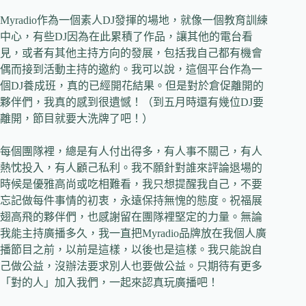
Myradio作為一個素人DJ發揮的場地，就像一個教育訓練
中心，有些DJ因為在此累積了作品，讓其他的電台看
見，或者有其他主持方向的發展，包括我自己都有機會
偶而接到活動主持的邀約。我可以說，這個平台作為一
個DJ養成班，真的已經開花結果。但是對於倉促離開的
夥伴們，我真的感到很遺憾！（到五月時還有幾位DJ要
離開，節目就要大洗牌了吧！）
每個團隊裡，總是有人付出得多，有人事不關己，有人
熱忱投入，有人顧己私利。我不願針對誰來評論退場的
時候是優雅高尚或吃相難看，我只想提醒我自己，不要
忘記做每件事情的初衷，永遠保持無愧的態度。祝福展
翅高飛的夥伴們，也感謝留在團隊裡堅定的力量。無論
我能主持廣播多久，我一直把Myradio品牌放在我個人廣
播節目之前，以前是這樣，以後也是這樣。我只能說自
己做公益，沒辦法要求別人也要做公益。只期待有更多
「對的人」加入我們，一起來認真玩廣播吧！