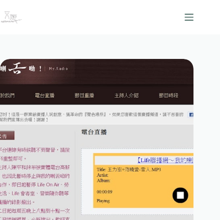
跳
至
主
要
內
容