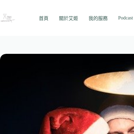
跳
至
Podcast
主
首頁
關於艾姬
我的服務
要
內
容