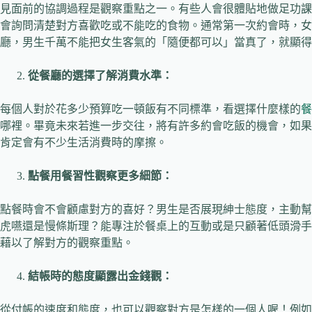
見面前的協調過程是觀察重點之一。有些人會很體貼地做足功課
會詢問清楚對方喜歡吃或不能吃的食物。通常第一次約會時，女
廳，男生千萬不能把女生客氣的「隨便都可以」當真了，就顯得
從餐廳的選擇了解消費水準：
每個人對於花多少預算吃一頓飯有不同標準，看選擇什麼樣的
餐
哪裡。畢竟未來若進一步交往，將有許多約會吃飯的機會，如果
肯定會有不少生活消費時的摩擦。
點餐用餐習性觀察更多細節：
點餐時會不會顧慮對方的喜好？男生是否展現紳士態度，主動幫
虎嚥還是慢條斯理？能專注於餐桌上的互動或是只顧著低頭滑手
藉以了解對方的觀察重點。
結帳時的態度顯露出金錢觀：
從付帳的速度和態度，也可以觀察對方是怎樣的一個人喔！例如