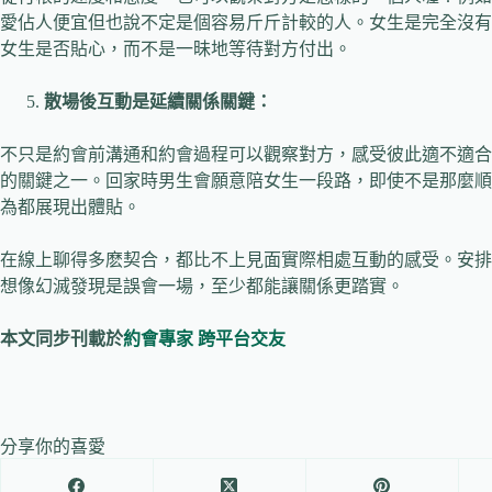
愛佔人便宜但也說不定是個容易斤斤計較的人。女生是完全沒有
女生是否貼心，而不是一昧地等待對方付出。
散場後互動是延續關係關鍵：
不只是約會前溝通和約會過程可以觀察對方，感受彼此適不適合
的關鍵之一。回家時男生會願意陪女生一段路，即使不是那麼順
為都展現出體貼。
在線上聊得多麽契合，都比不上見面實際相處互動的感受。安排
想像幻滅發現是誤會一場，至少都能讓關係更踏實。
本文同步刊載於
約會專家
跨平台交友
分享你的喜愛