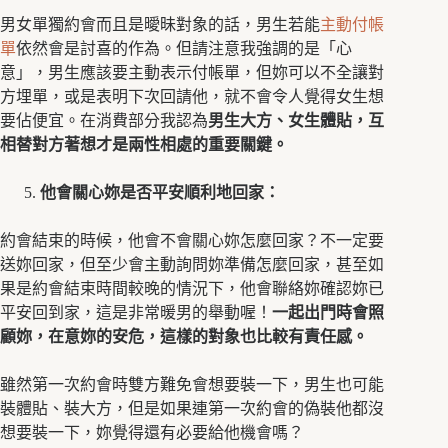
男女單獨約會而且是曖昧對象的話，男生若能
主動付帳
單
依然會是討喜的作為。但請注意我強調的是「心
意」，男生應該要主動表示付帳單，但妳可以不全讓對
方埋單，或是表明下次回請他，就不會令人覺得女生想
要佔便宜。在消費部分我認為
男生大方、女生體貼，互
相替對方著想才是兩性相處的重要關鍵。
他會關心妳是否平安順利地回家：
約會結束的時候，他會不會關心妳怎麼回家？不一定要
送妳回家，但至少會主動詢問妳準備怎麼回家，甚至如
果是約會結束時間較晚的情況下，他會聯絡妳確認妳已
平安回到家，這是非常暖男的舉動喔！
一起出門時會照
顧妳，在意妳的安危，這樣的對象也比較有責任感。
雖然第一次約會時雙方難免會想要裝一下，男生也可能
裝體貼、裝大方，但是如果連第一次約會的偽裝他都沒
想要裝一下，妳覺得還有必要給他機會嗎？