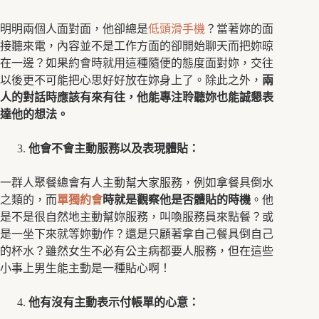
明明兩個人面對面，他卻總是
低頭滑手機
？當著妳的面
接聽來電，內容並不是工作方面的卻開始聊天而把妳晾
在一邊？如果約會時就用這種隨便的態度面對妳，交往
以後更不可能把心思好好放在妳身上了。除此之外，
兩
人的對話時應該有來有往，他能專注聆聽妳也能誠懇表
達他的想法。
他會不會主動服務以及表現體貼：
一群人聚餐總會有人主動幫大家服務，例如拿餐具倒水
之類的，而
單獨約會
時就是觀察他是否體貼的時機
。他
是不是很自然地主動幫妳服務，叫喚服務員來點餐？或
是一坐下來就等妳動作？還是只顧著拿自己餐具倒自己
的杯水？雖然女生不必有公主病都要人服務，但在這些
小事上男生能主動是一種貼心啊！
他有沒有主動表示付帳單的心意：