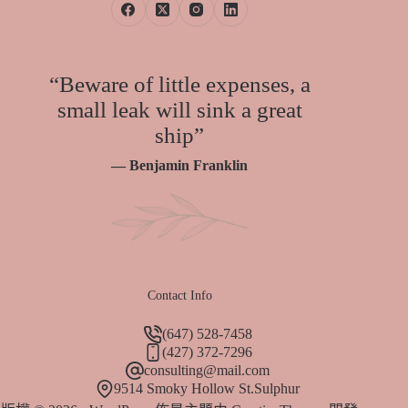
“Beware of little expenses, a
small leak will sink a great
ship”
— Benjamin Franklin
Contact Info
(647) 528-7458
(427) 372-7296
consulting@mail.com
9514 Smoky Hollow St.Sulphur