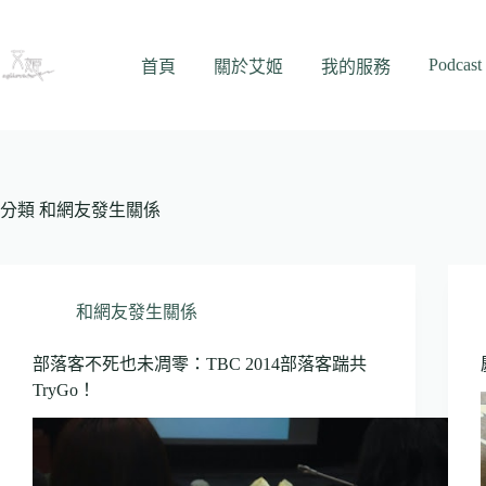
跳
至
Podcast
主
首頁
關於艾姬
我的服務
要
內
容
分類
和網友發生關係
和網友發生關係
部落客不死也未凋零：TBC 2014部落客踹共
TryGo！