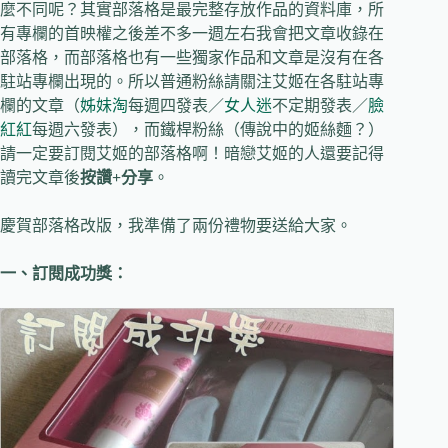
麼不同呢？其實部落格是最完整存放作品的資料庫，所
有專欄的首映權之後差不多一週左右我會把文章收錄在
部落格，而部落格也有一些獨家作品和文章是沒有在各
駐站專欄出現的。所以普通粉絲請關注艾姬在各駐站專
欄的文章（
姊妹淘
每週四發表／
女人迷
不定期發表／
臉
紅紅
每週六發表），而鐵桿粉絲（傳說中的姬絲麵？）
請一定要訂閱艾姬的部落格啊！暗戀艾姬的人還要記得
讀完文章後
按讚+分享
。
慶賀部落格改版，我準備了兩份禮物要送給大家。
一、訂閱成功獎：