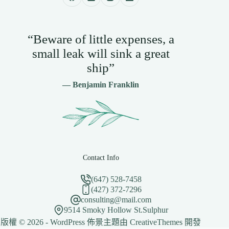
“Beware of little expenses, a
small leak will sink a great
ship”
— Benjamin Franklin
Contact Info
(647) 528-7458
(427) 372-7296
consulting@mail.com
9514 Smoky Hollow St.Sulphur
版權 © 2026 - WordPress 佈景主題由
CreativeThemes
開發