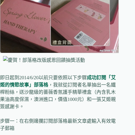
即日起到2014/6/20以前只要依照以下步驟
成功訂閱「艾
姬的情慾故事」部落格
，我就從訂閱者名單抽出一名鐵
桿粉絲，送沙龍級的薔薇香氛護手精華禮盒（內含乳木
果油高度保濕，澳洲進口，價值1000元）和一張艾姬親
簽感謝卡。
步驟一：在右側邊攔訂閱部落格最新文章處輸入有效電
子郵箱