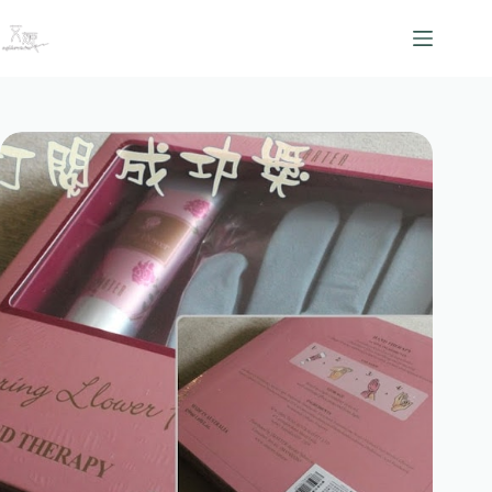
跳
至
主
要
內
容