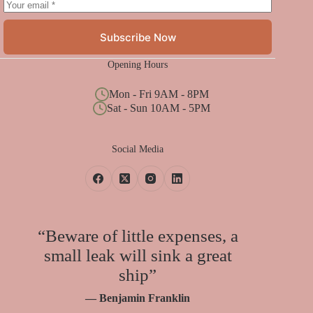
Subscribe Now
Opening Hours
Mon - Fri 9AM - 8PM
Sat - Sun 10AM - 5PM
Social Media
“Beware of little expenses, a
small leak will sink a great
ship”
— Benjamin Franklin