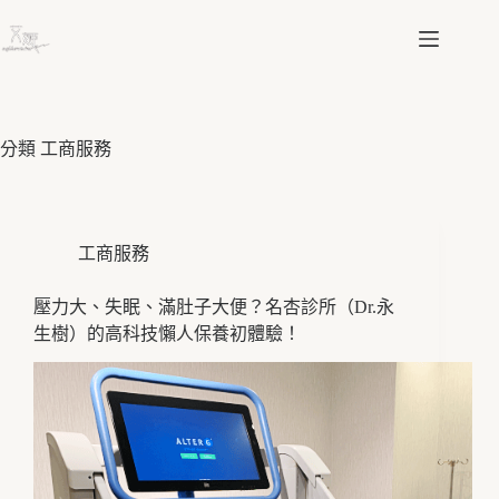
跳
至
主
要
內
容
分類
工商服務
工商服務
壓力大、失眠、滿肚子大便？名杏診所（Dr.永
生樹）的高科技懶人保養初體驗！