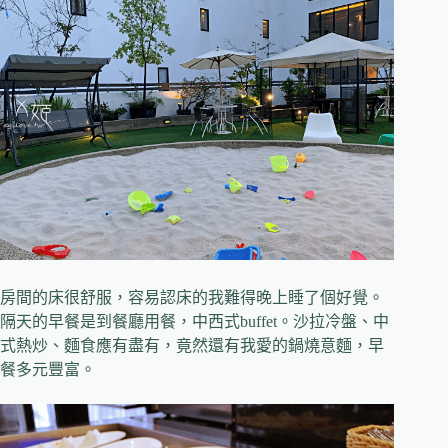
房間的床很舒服，容易認床的我難得晚上睡了個好覺。
隔天的早餐是到餐廳用餐，中西式buffet。沙拉冷盤、中
式熱炒、麵食應有盡有，竟然還有我愛的鍋燒意麵，早
餐多元豐富。