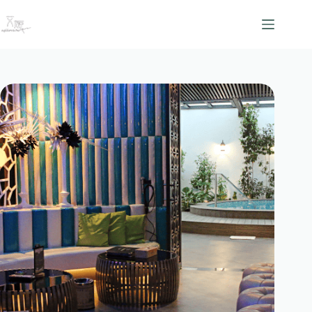
跳
至
主
要
內
容