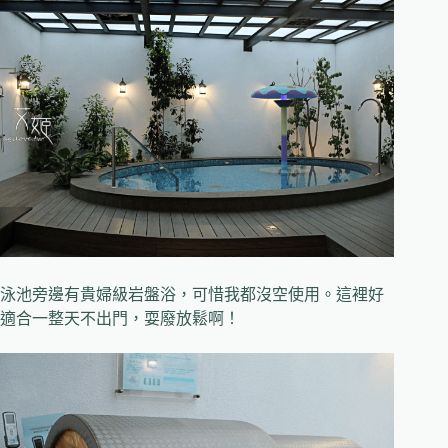
泳池旁邊有貴婦級岩盤浴，可惜我都沒空使用。這裡好
適合一整天不出門，耍廢放鬆啊！