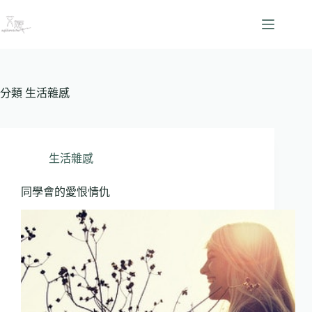
跳
至
主
要
內
容
分類
生活雜感
生活雜感
同學會的愛恨情仇