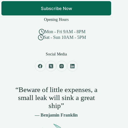
Subscribe Now
Opening Hours
Mon - Fri 9AM - 8PM
Sat - Sun 10AM - 5PM
Social Media
“Beware of little expenses, a
small leak will sink a great
ship”
— Benjamin Franklin