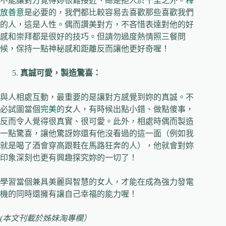
不能讓對方覺得妳很難接近、總是拒人於千里之外。
釋
放善意
是必要的，我們都比較容易去喜歡那些喜歡我們
的人，這是人性。偶而讚美對方，不吝惜表達對他的好
感和崇拜都是很好的技巧。但請勿過度熱情照三餐問
候，保持一點神秘感和距離反而讓他更好奇喔！
真誠可愛，製造驚喜：
與人相處互動，最重要的是讓對方感覺到妳的真誠。不
必試圖當個
完美
的女人，有時候出點小錯、做點傻事，
反而令人覺得很真實、很可愛。此外，相處時偶而製造
一點驚喜，讓他驚訝妳還有他沒看過的這一面（例如我
就是喝了酒會穿高跟鞋在馬路狂奔的人），他就會對妳
印象深刻也更有興趣探究妳的一切了！
學習當個兼具美麗與智慧的女人，才能在成為強力發電
機的同時還擁有讓自己幸福的能力喔！
(本文刊載於姊妹淘專欄）