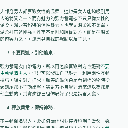
大部分男人都喜歡女性的溫柔，這也是女人能夠吸引男
人的特質之一。而有魅力的強力發電機不只具備女性的
溫柔，還要有獨特的個性魅力。也就是溫柔卻不柔弱，
溫柔裡帶著剛強。凡事不是附和順從對方，而是在溫柔
的包容力之下，還有著自我的觀點以及主見。
不要倒追，引他追來：
強力發電機自帶電力，所以再怎麼喜歡對方也絕對
不要
主動倒追男人
，但是可以發揮自己魅力，利用兩性互動
技巧，吸引對方追求。厲害的狠角色是看到標的物時從
頭到尾都不主動出擊，讓對方不自覺追過來還以為都是
他主動的，其實妳都已經佈局好了只是請君入甕。
釋放善意，保持神秘：
不主動倒追男人，要如何讓他想要接近妳呢？當然，妳