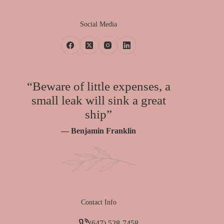
Social Media
“Beware of little expenses, a
small leak will sink a great
ship”
— Benjamin Franklin
Contact Info
(647) 528-7458