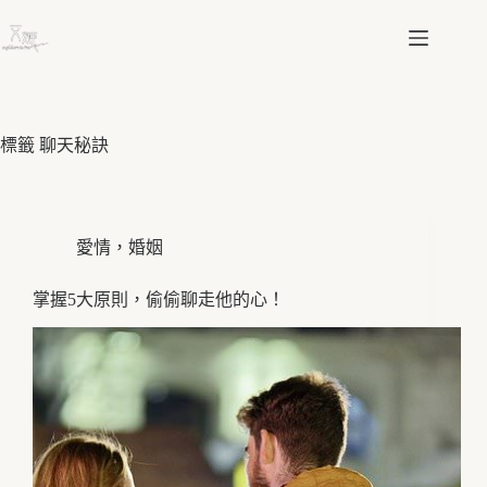
跳
至
主
要
內
容
標籤
聊天秘訣
愛情，婚姻
掌握5大原則，偷偷聊走他的心！