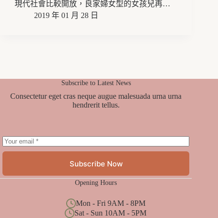
現代社會比較開放，良家婦女型的女孩兒再…
2019 年 01 月 28 日
Subscribe to Latest News
Consectetur eget cras neque augue malesuada urna urna
hendrerit tellus.
Subscribe Now
Opening Hours
Mon - Fri 9AM - 8PM
Sat - Sun 10AM - 5PM