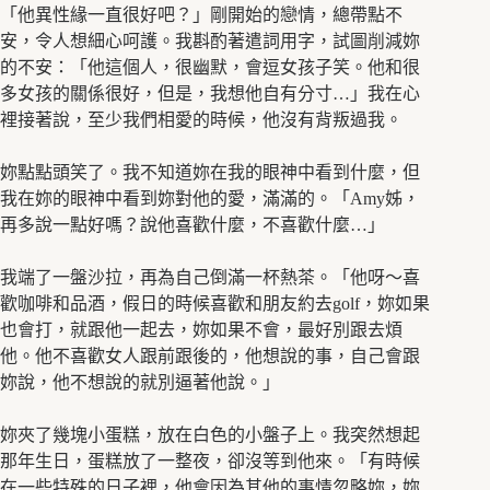
「他異性緣一直很好吧？」剛開始的戀情，總帶點不
安，令人想細心呵護。我斟酌著遣詞用字，試圖削減妳
的不安：「他這個人，很幽默，會逗女孩子笑。他和很
多女孩的關係很好，但是，我想他自有分寸…」我在心
裡接著說，至少我們相愛的時候，他沒有背叛過我。
妳點點頭笑了。我不知道妳在我的眼神中看到什麼，但
我在妳的眼神中看到妳對他的愛，滿滿的。「Amy姊，
再多說一點好嗎？說他喜歡什麼，不喜歡什麼…」
我端了一盤沙拉，再為自己倒滿一杯熱茶。「他呀～喜
歡咖啡和品酒，假日的時候喜歡和朋友約去golf，妳如果
也會打，就跟他一起去，妳如果不會，最好別跟去煩
他。他不喜歡女人跟前跟後的，他想說的事，自己會跟
妳說，他不想說的就別逼著他說。」
妳夾了幾塊小蛋糕，放在白色的小盤子上。我突然想起
那年生日，蛋糕放了一整夜，卻沒等到他來。「有時候
在一些特殊的日子裡，他會因為其他的事情忽略妳，妳