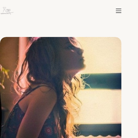
跳
至
主
要
內
容