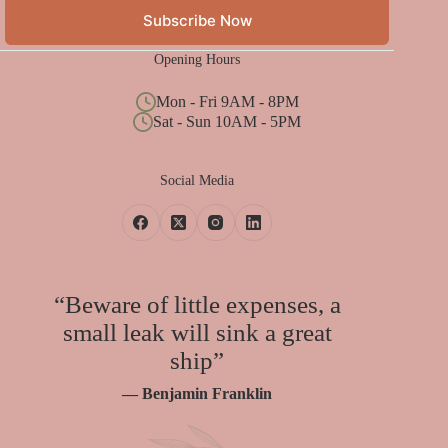
Subscribe Now
Opening Hours
Mon - Fri 9AM - 8PM
Sat - Sun 10AM - 5PM
Social Media
“Beware of little expenses, a
small leak will sink a great
ship”
— Benjamin Franklin