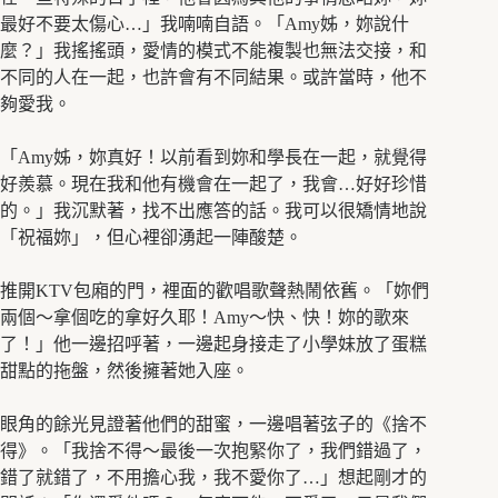
最好不要太傷心…」我喃喃自語。「Amy姊，妳說什
麼？」我搖搖頭，愛情的模式不能複製也無法交接，和
不同的人在一起，也許會有不同結果。或許當時，他不
夠愛我。
「Amy姊，妳真好！以前看到妳和學長在一起，就覺得
好羨慕。現在我和他有機會在一起了，我會…好好珍惜
的。」我沉默著，找不出應答的話。我可以很矯情地說
「祝福妳」，但心裡卻湧起一陣酸楚。
推開KTV包廂的門，裡面的歡唱歌聲熱鬧依舊。「妳們
兩個～拿個吃的拿好久耶！Amy～快、快！妳的歌來
了！」他一邊招呼著，一邊起身接走了小學妹放了蛋糕
甜點的拖盤，然後擁著她入座。
眼角的餘光見證著他們的甜蜜，一邊唱著弦子的《捨不
得》。「我捨不得～最後一次抱緊你了，我們錯過了，
錯了就錯了，不用擔心我，我不愛你了…」想起剛才的