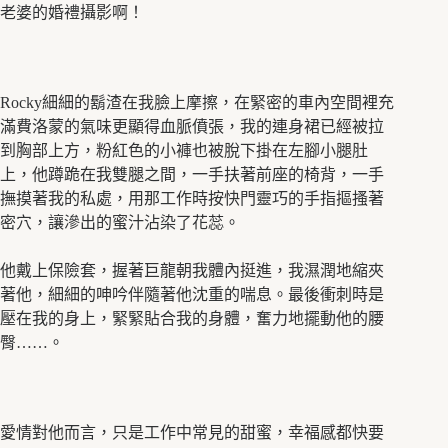
老婆的婚禮攝影啊！
Rocky細細的鬍渣在我臉上摩擦，在緊密的車內空間裡充
滿費洛蒙的氣味更顯得血脈僨張，我的連身裙已經被拉
到胸部上方，粉紅色的小褲也被脫下掛在左腳小腿肚
上，他蹲跪在我雙腿之間，一手扶著前座的椅背，一手
撫摸著我的私處，用那工作時按快門靈巧的手指摳搔著
密穴，讓滲出的蜜汁沾染了花蕊。
他戴上保險套，握著巨龍朝我體內挺進，我濕潤地縮夾
著他，細細的呻吟伴隨著他沈重的喘息。最後衝刺時是
壓在我的身上，緊緊貼合我的身體，奮力地擺動他的腰
臀……。
愛情對他而言，只是工作中常見的甜蜜，幸福感都快要