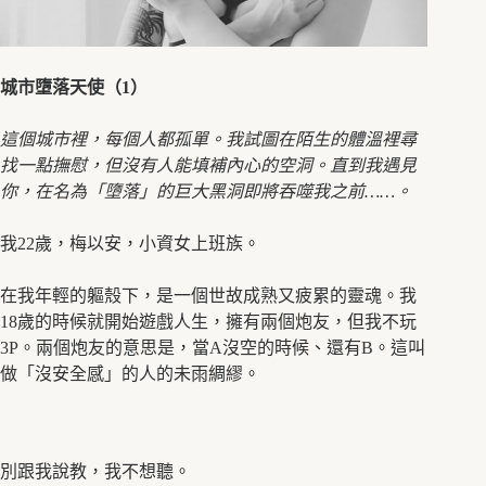
城市墮落天使（1
）
這個城市裡，每個人都孤單。我試圖在陌生的體溫裡尋
找一點撫慰，但沒有人能填補內心的空洞。直到我遇見
你，在名為「墮落」的巨大黑洞即將吞噬我之前……
。
我22歲，梅以安，小資女上班族。
在我年輕的軀殼下，是一個世故成熟又疲累的靈魂。我
18歲的時候就開始遊戲人生，擁有兩個炮友，但我不玩
3P。兩個炮友的意思是，當A沒空的時候、還有B。這叫
做「沒安全感」的人的未雨綢繆。
別跟我說教，我不想聽。