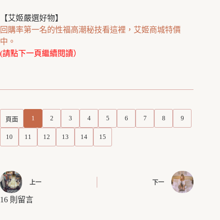
【艾姬嚴選好物】
回購率第一名的性福高潮秘技看這裡，艾姬商城特價
中。
(請點下一頁繼續閱讀）
1
2
3
4
5
6
7
8
9
頁面
10
11
12
13
14
15
上一
下一
16 則留言