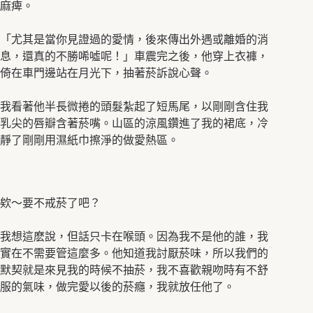
麻痺。
「尤其是當你見證過的愛情，後來傳出外遇或離婚的消
息，還真的不勝唏噓呢！」車震完之後，他穿上衣褲，
倚在車門邊站在月光下，抽著菸訴說心聲。
我看著他半長微捲的頭髮紮起了短馬尾，以剛剛含住我
乳尖的唇瓣含著菸嘴。山區的涼風鑽進了我的裙底，冷
靜了剛剛用濕紙巾擦淨的做愛熱區。
欸～要不戒菸了吧？
我想這麽說，但話只卡在喉頭。因為我不是他的誰，我
實在不需要管這麼多。他知道我討厭菸味，所以我們的
默契就是來見我的時候不抽菸，我不喜歡親吻時有不舒
服的氣味，做完愛以後的菸癮，我就放任他了。