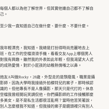
每個人都以為他了解世界，但其實他連自己都不了解自
己。
至少我一直知道自己在做什麼、要什麼、不要什麼。
我年輕漂亮，我知道。我總是打扮得時尚亮麗地去上
班，在工作的空檔滑滑手機，看看交友App上哪個男人
對我有興趣。雖然我的外表如此年輕，但我渴望大人式
的成熟愛情，對於小屁孩的幼稚熱情嗤之以鼻。
炮友A叫做Rocky，28歲，外型走的是頹廢風，職業是攝
影師，因為大學時我接過外拍模特兒的案子，那時候認
識的。但他專長不是人像攝影，那天只是代打的。休息
空檔我曾經開玩笑調侃他，你們攝影師的工作接觸那麼
多美女，是不是私生活都很淫亂啊？當時他苦笑著說，
別人怎麼樣我不知道，但我接的案子是鏡頭裡只有別人