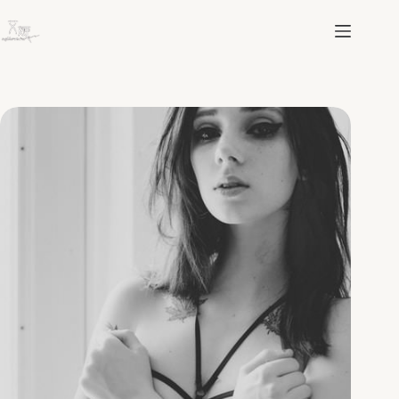
跳
至
主
要
內
容