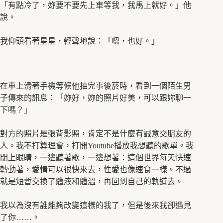
「有點冷了，妳要不要先上車等我，我馬上就好。」他
說。
我仰頭看著星星，輕聲地說：「嗯，也好。」
在車上滑著手機等候他抽完事後菸時，看到一個陌生男
子傳來的訊息：「妳好，妳的照片好美，可以跟妳聊一
下嗎？」
對方的照片是張背影照，肯定不是什麼有誠意交朋友的
人。我不打算理會，打開Youtube播放我想聽的歌單。我
閉上眼睛，一邊聽著歌，一邊想著：這個世界每天快速
轉動著，愛情可以很快來去，性愛也像速食一樣。不過
就是短暫交換了體液和體溫，再回到自己的軌道去。
我以為沒有誰能夠改變這樣的我了，但是後來我卻遇見
了你……。