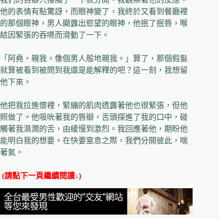
他的表情有點驚訝，而眼神變了，我終於又看到餐廳裡
的那個眼神，男人顯露出慾望的眼神，他抿了抿唇，喉
結因緊張的吞嚥而滑動了一下。
「阿堯，親我。像個男人般地親我。」算了，那個假髮
就算被看到被問到我還是能解釋的吧？這一刻，我想留
他下來。
他把我拉進懷裡，緊繃的肌肉透露著他也很緊張，但他
照做了。他吸吮著我的唇瓣，舌頭探進了我的口中，碰
觸著我濕潤的舌，由緩慢到激烈。我回應著他，期盼他
能明白我的想要。在快要窒息之際，我們分開彼此，喘
著氣。
(請點下一頁繼續閱讀↓)