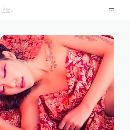
跳
至
主
要
內
容