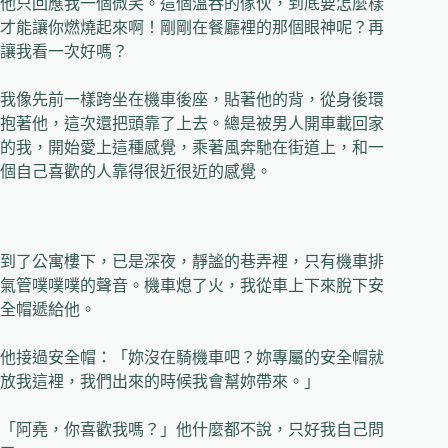
他只回應我一個微笑。這個溫吞的傢伙，到底要怎麼樣
才能讓你燃燒起來啊！剛剛在餐廳裡的那個眼神呢？再
讓我看一次好嗎？
我像先前一樣跨坐在機車後座，貼著他的背，從身後環
抱著他，這次還把頭靠了上去。總是被男人開車載回家
的我，開始愛上這種感覺，乘著風奔馳在街道上，和一
個自己喜歡的人靠得很近很近的感覺。
到了公寓樓下，已是深夜，靜謐的巷弄裡，只有機車排
氣管噗噗噗的聲音。機車熄了火，我從車上下來脫下安
全帽遞給他。
他接過安全帽：「妳沒在騎機車吧？妳專屬的安全帽就
放我這裡，我們出來的時候我會幫妳帶來。」
「阿堯，你喜歡我嗎？」他什麼都不說，只好我自己問