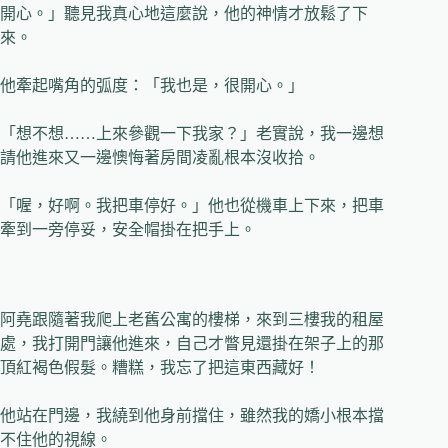
開心。」聽見我真心地這麼說，他的神情才放鬆了下
來。
他牽起嘴角的弧度：「我也是，很開心。」
「想不想……上來參觀一下我家？」老實說，我一邊想
請他進來又一邊懊悔著房間凌亂根本沒收拾。
「喔，好啊。我把車停好。」他也從機車上下來，把車
牽到一旁停妥，安全帽掛在把手上。
阿堯跟隨著我爬上老舊公寓的樓梯，來到三樓我的租屋
處，我打開門讓他進來，自己才瞥見還掛在架子上的那
頂紅褐色假髮。糟糕，我忘了把這東西藏好！
他站在門邊，我繞到他身前擋住，雖然我的嬌小根本擋
不住他的視線。