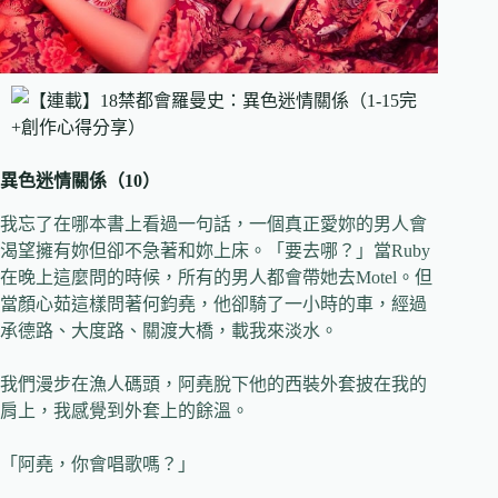
異色迷情關係（10）
我忘了在哪本書上看過一句話，一個真正愛妳的男人會
渴望擁有妳但卻不急著和妳上床。「要去哪？」當Ruby
在晚上這麼問的時候，所有的男人都會帶她去Motel。但
當顏心茹這樣問著何鈞堯，他卻騎了一小時的車，經過
承德路、大度路、關渡大橋，載我來淡水。
我們漫步在漁人碼頭，阿堯脫下他的西裝外套披在我的
肩上，我感覺到外套上的餘溫。
「阿堯，你會唱歌嗎？」