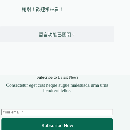
謝謝！歡迎常來看！
留言功能已關閉。
Subscribe to Latest News
Consectetur eget cras neque augue malesuada urna urna
hendrerit tellus.
Subscribe Now