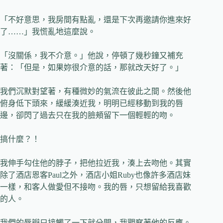
「不好意思，我房間有點亂，還是下次再邀請你進來好
了……」我慌亂地這麼說。
「沒關係，我不介意。」他說，停頓了幾秒鐘又補充
著：「但是，如果妳很介意的話，那就改天好了。」
我們沉默對望著，有種微妙的氣流在彼此之間。然後他
俯身低下頭來，緩緩湊近我，明明已經移動到我的唇
邊，卻閃了過去只在我的臉頰留下一個輕輕的吻。
搞什麼？！
我伸手勾住他的脖子，把他拉近我，湊上去吻他。其實
除了酒店恩客Paul之外，酒店小姐Ruby也像許多酒店妹
一樣，和客人做愛但不接吻。我的唇，只想留給我喜歡
的人。
我們的唇瓣只接觸了一下就分開，我觀察著他的反應。