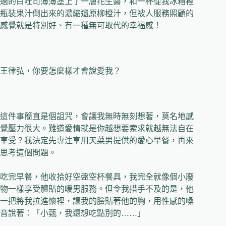
過的白吐司薄薄塗上了一層花生醬，和一杯從我冰箱裡
瓶裝果汁倒出來的濃縮還原柳橙汁，但被人服務照顧的
感覺就是特別好、有一種無可取代的幸福感！
王律弘，你要怎麼樣才會說愛我？
這件事簡直是個詛咒，會讓我無時無刻想著，莫名地感
覺壓力很大。難道愛情就是你越想要索求就越無法自在
享受？我決定先專注享用天菜男提供的愛心早餐，再來
思考這個問題。
吃完早餐，他收拾好空盤空杯餐具，我完全就像個小廢
物一樣享受體貼的暖男服務。但令我措手不及的是，他
一把將我拉進懷裡，讓我的臉貼著他的胸，用性感的嗓
音說著：「小甄，我還想吃點別的……」