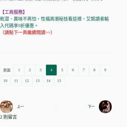
【工商服務】
乾澀、異味不再怕，性福高潮秘技看這裡，艾姬讀者輸
入代碼享9折優惠。
（請點下一頁繼續閱讀>>）
1
2
3
4
5
6
7
8
9
頁面
10
11
12
13
14
15
上一
下一
2 則留言