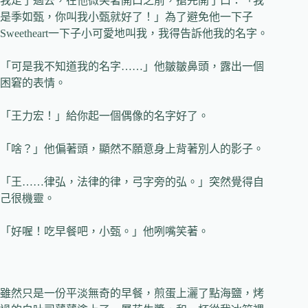
我走了過去，在他微笑著開口之前，搶先開了口：「我
是季如甄，你叫我小甄就好了！」為了避免他一下子
Sweetheart一下子小可愛地叫我，我得告訴他我的名字。
「可是我不知道我的名字……」他皺皺鼻頭，露出一個
困窘的表情。
「王力宏！」給你起一個偶像的名字好了。
「啥？」他偏著頭，顯然不願意身上背著別人的影子。
「王……律弘，法律的律，弓字旁的弘。」突然覺得自
己很機靈。
「好喔！吃早餐吧，小甄。」他咧嘴笑著。
雖然只是一份平淡無奇的早餐，煎蛋上灑了點海鹽，烤