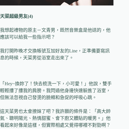
天菜超級男友
(4)
我想起禮物的原主－文青男，既然音樂盒是他送的，他
應該可以給我一些指示吧？
我打開昨晚才交換帳號互加好友的Line，正準備要寫訊
息的時候，天菜男從浴室走出來了。
「Hey~換妳了！快去梳洗一下，小可愛！」他說，雙手
輕輕摟了摟我的肩膀。我閃過他身邊快速躲進了浴室，
但無法忽視自己發燙的臉頰和急促的呼吸心跳。
這天菜男也太會撩妹了吧？我許願的條件是：「高大帥
氣、聰明陽光、熱情甜蜜、會下廚又體貼的暖男。」他
看起來好像是這樣，但實際相處又覺得哪裡不對勁啊？