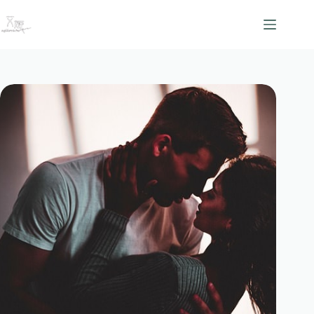
跳
至
主
要
內
容