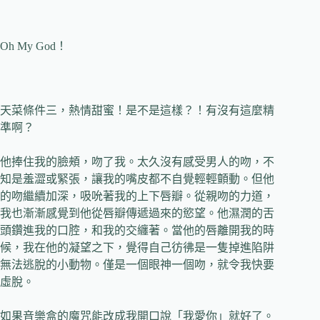
Oh My God！
天菜條件三，熱情甜蜜！是不是這樣？！有沒有這麼精
準啊？
他捧住我的臉頰，吻了我。太久沒有感受男人的吻，不
知是羞澀或緊張，讓我的嘴皮都不自覺輕輕顫動。但他
的吻繼續加深，吸吮著我的上下唇瓣。從親吻的力道，
我也漸漸感覺到他從唇瓣傳遞過來的慾望。他濕潤的舌
頭鑽進我的口腔，和我的交纏著。當他的唇離開我的時
候，我在他的凝望之下，覺得自己彷彿是一隻掉進陷阱
無法逃脫的小動物。僅是一個眼神一個吻，就令我快要
虛脫。
如果音樂盒的魔咒能改成我開口說「我愛你」就好了。