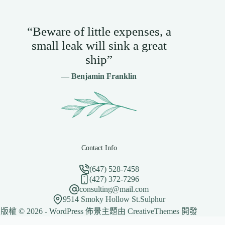
“Beware of little expenses, a
small leak will sink a great
ship”
— Benjamin Franklin
Contact Info
(647) 528-7458
(427) 372-7296
consulting@mail.com
9514 Smoky Hollow St.Sulphur
版權 © 2026 - WordPress 佈景主題由
CreativeThemes
開發