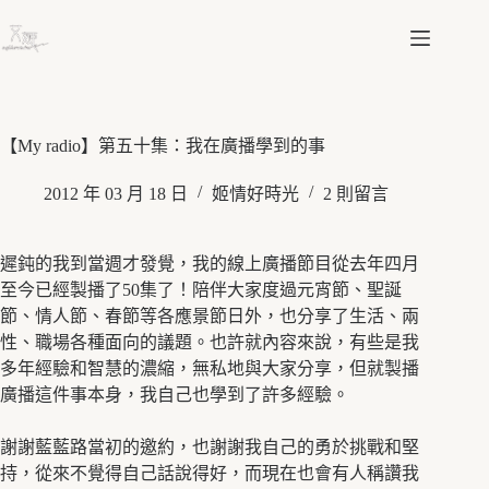
跳
至
主
要
內
容
【My radio】第五十集：我在廣播學到的事
2012 年 03 月 18 日
姬情好時光
2 則留言
遲鈍的我到當週才發覺，我的線上廣播節目從去年四月
至今已經製播了50集了！陪伴大家度過元宵節、聖誕
節、情人節、春節等各應景節日外，也分享了生活、兩
性、職場各種面向的議題。也許就內容來說，有些是我
多年經驗和智慧的濃縮，無私地與大家分享，但就製播
廣播這件事本身，我自己也學到了許多經驗。
謝謝藍藍路當初的邀約，也謝謝我自己的勇於挑戰和堅
持，從來不覺得自己話說得好，而現在也會有人稱讚我