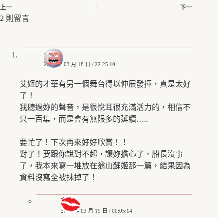
上一
下一
2 則留言
水手
2012 年 03 月 18 日 / 22:25:10
艾姬的才華有另一個舞台得以伸展發揮，真是太好
了！
我聽過妳的聲音，是很悅耳很充滿活力的，相信不
只一百集，而是會有無限多的延續…..
要忙了！下次再來好好欣賞！！
對了！要跟你說對不起，讓妳擔心了，船長沒事
了，我本來寫一堆放在翁山蘇姬那一篇，結果因為
資料沒寫全被抹掉了！
艾姬
2012 年 03 月 19 日 / 00:05:14