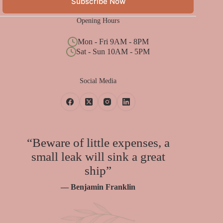
Subscribe Now
Opening Hours
Mon - Fri 9AM - 8PM
Sat - Sun 10AM - 5PM
Social Media
“Beware of little expenses, a
small leak will sink a great
ship”
— Benjamin Franklin