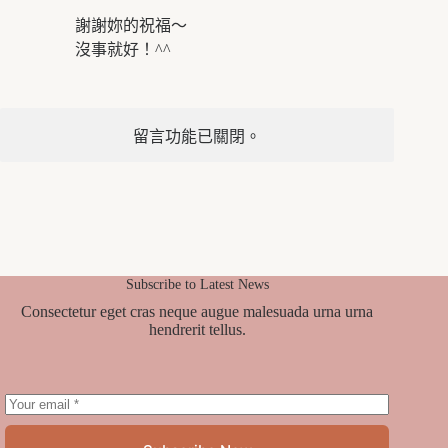
謝謝妳的祝福～
沒事就好！^^
留言功能已關閉。
Subscribe to Latest News
Consectetur eget cras neque augue malesuada urna urna
hendrerit tellus.