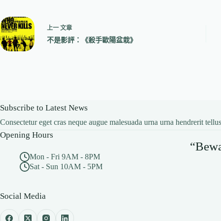
上一
文章
不是影評：《殺手歐陽盆栽》
Subscribe to Latest News
Consectetur eget cras neque augue malesuada urna urna hendrerit tellus
Opening Hours
“Bewar
Mon - Fri 9AM - 8PM
Sat - Sun 10AM - 5PM
Social Media