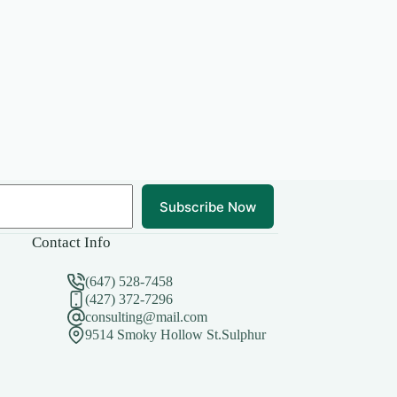
Subscribe Now
Contact Info
(647) 528-7458
(427) 372-7296
consulting@mail.com
9514 Smoky Hollow St.Sulphur