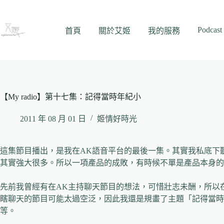
跳
至
Podcast
主
首頁
關於艾姬
我的服務
要
內
容
【My radio】第十七集：記得當時年紀小
2011 年 08 月 01 日
姬情好時光
這集節目播出，是我在AK語音平台的最後一集。其實我私底下
其實強大很多。所以一項產品的成敗，有時候不單是產品本身的
先前我曾經有在AK主持聊天節目的想法，可惜壯志未酬，所以
瞎聊天的節目可能太過空泛，因此我還是規畫了主題「記得當時
等。