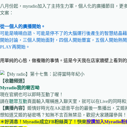
八月份起，myradio加入了主持生力軍，個人化的廣播節目，
文案：
從一個人的廣播開始。
可能是喃喃自語、可能是停不了的大腦運行後產生的智慧結晶藉
開始討論，三個人開始面對，四個人開始豐富，五個人開始熱鬧
PLAY再開始。
用單純的心態，做複雜的事情。這是今天我在店家牆壁上看到的
【收聽頻道】
Myradio我的喇舌呦
現在官網也可以即時互動了喔！
請在
聽眾互動
頁面輸入暱稱進入聊天室，就可以在Live的同時
【廣播內容】
姬情好時光在AK語音平台的最後一集播出，艾姬將
想知道艾姬的祕密嗎？知無不言百無禁忌，歡迎大家踴躍參與！
＊好消息！Myradio成立FB粉絲頁了！快來
按讚加入Myradio粉