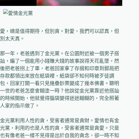
愛，總是值得期待，但別貪。對愛，我們可以認真，但
別太天真。
那一年，老爸遇到了金光黨。在公園附近被一個男子搭
訕，編了一個能用小錢賺大錢的故事說得天花亂墜，然
後把老爸拐上了車，老爸回家拿了存摺和印章到郵局把
存款都領出來放在紙袋裡，紙袋卻不知何時被歹徒調
包，回家打開一看只見幾疊鈔票變成了幾本佛書。聰明
一世的老爸怎麼會糊塗一時？他說從金光黨靠近他搭訕
的時候開始，他就覺得腦袋變得迷迷糊糊的，完全照著
人家的指示做了。
金光黨利用人性的貪，受害者通常是貪財。愛情也有金
光黨，利用的也是人性的貪，受害者通常是貪愛。只是
也有像老爸一樣不見得是出於自我的貪念，卻一時不知