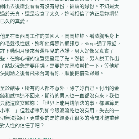
網出去後還要看看有沒有緣份，被騙的緣份。不知是太
過於天真，還是寂寞了太久，妳就相信了這正是妳期待
已久的真愛。
他是在墨西哥工作的美國人，高高帥帥、鬍渣胸毛身上
的毛髮很性感，妳和他傳照片通訊息，Skype通了電話，
許下幾個月後來台灣相見的承諾，男人好像又真實了
些，在妳心裡的位置更堅定了點。然後，男人說工作出
了點狀況急需要用錢，需要妳先匯款幫忙一下，等他解
決問題之後會飛來台灣看妳，順便把借款歸還。
至於結果，所有的人都不意外，除了妳自己。付出的金
錢和感情追不回來，期待的男人也一直都沒有來。我也
只能這麼安慰妳：「世界上能用錢解決的事，都還算是
小事…」但我想事到如今眼淚流乾也沒有用，失去的一
切無法挽回，更重要的是妳還要花很多的時間才能重建
對人性的信任了吧？