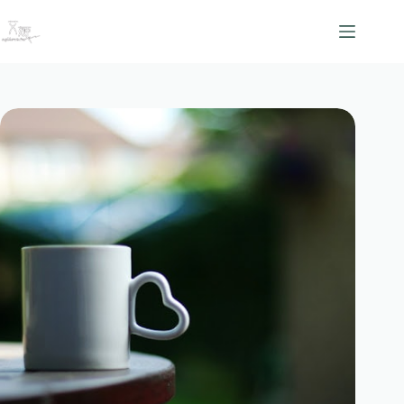
跳
至
主
要
內
容