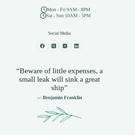
Mon - Fri 9AM - 8PM
Sat - Sun 10AM - 5PM
Social Media
“Beware of little expenses, a
small leak will sink a great
ship”
— Benjamin Franklin