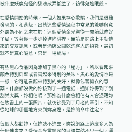
被什麼妖魔鬼怪的迷魂散弄糊塗了，彷彿鬼遮眼般。
在愛情開始的時候，一個人如果存心欺騙，我們是很難
發現的。和背叛、出軌這些愛情過程中常見的驚嚇與意
外最為不同之處在於：這個愛情金光黨從一開始就佈好
了局，等著你一步步掉進陷阱裡。無論是網路上主動傳
來的交友訊息，或者是酒店公關乾洗客人的招數，最初
就不是真心誠意，只是一場騙局。
有些黑心食品因為添加了黑心的「秘方」，所以看起來
顏色特別鮮豔或者嘗起來特別的美味。黑心的愛情也是
一樣，它可能看起來特別的美好，就像包著糖衣的毒
藥。什麼都沒做的妳接到了一通電話，通知妳得到了刮
刮樂大獎，妳相信嗎？那妳為什麼會相信有人會憑藉妳
在臉書上的一張照片，就彷彿受到了月老的牽引，不知
從地球的哪個地方來到妳身邊，是妳的命中注定？
每個人都勸妳，但妳聽不進去。妳說網路上這麼多人為
什麼他會來？愛情金光黨鎖定的目標當然不只一個，灑