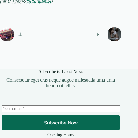
(本文刊載於
姊妹淘網站
）
上一
下一
Subscribe to Latest News
Consectetur eget cras neque augue malesuada urna urna
hendrerit tellus.
Subscribe Now
Opening Hours