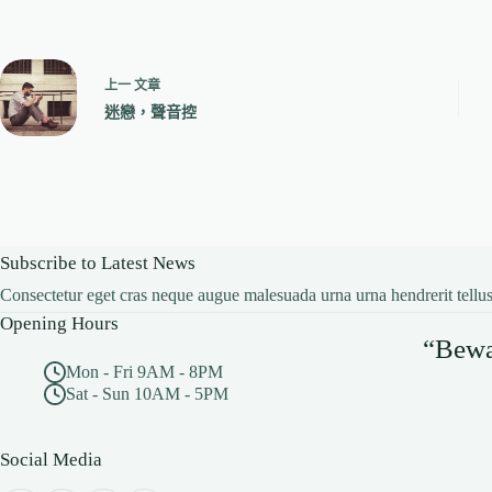
上一
文章
迷戀，聲音控
Subscribe to Latest News
Consectetur eget cras neque augue malesuada urna urna hendrerit tellus
Opening Hours
“Bewar
Mon - Fri 9AM - 8PM
Sat - Sun 10AM - 5PM
Social Media