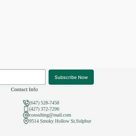
Subscribe Now
Contact Info
(647) 528-7458
(427) 372-7296
consulting@mail.com
9514 Smoky Hollow St.Sulphur