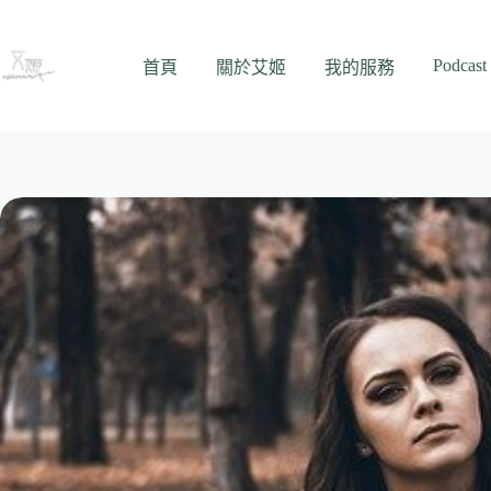
跳
至
Podcast
主
首頁
關於艾姬
我的服務
要
內
容