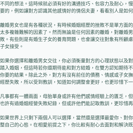
不同的想法。這時候就必須有好的溝通技巧、包容力及耐心，慢
要的，例如讓對方認識其他感情好的情侶夫妻，看看別人是如何
離婚男女也是有各種狀況，有時候婚姻經歷的挫敗不是單方面的
太多複雜難解的因素了。然而無論是任何因素的離婚，對離婚男
敗。有些則是有婚生子女的養育問題，也會讓交往對象有所顧慮
子女接受。
如果你選擇和離婚男女交往，你必須衡量對方的心理狀態以及對
踏入婚姻，但這時若你還期待能和對方結婚，在雙方認知期待不
你要的結果。除此之外，對方有沒有前任的債務、情感或子女撫
經歷失敗，所以受到教訓，知道如何調整會更好，也更珍惜下一
凡事都有一體兩面，母胎單身或許有他們感情經驗上的匱乏，但
也許有過婚姻經營失敗紀錄，但或許他們能記取教訓，更珍惜再
如果世界上只剩下兩個人可以選擇，當然還是選擇最愛你、對你
整自己的心態。在相愛前提之下，你比較有耐心去面對和解決既