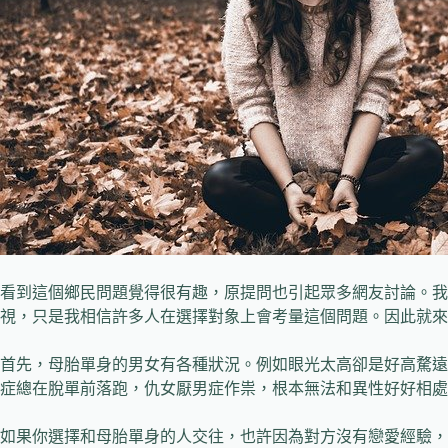
看到這個鄉民問題覺得很有趣，原提問也引起眾多網友討論。我
視，只是我相信許多人在選擇對象上會考量這個問題。因此就來
首先，母胎單身的男女有各種狀況。例如眼光太高卻是好高騖遠
症總在脫單前落跑，仇女厭男症作祟，根本無法和異性好好相處
如果你選擇和母胎單身的人交往，也許因為對方沒有戀愛經驗，