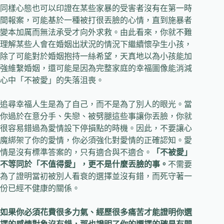
同樣心態也可以印證在某些家暴的受害者沒有在第一時
間報案，可能基於一種被打很丟臉的心情，直到施暴者
變本加厲而無法承受才向外求救。由此看來，你就不難
理解某些人會在婚姻出狀況的情況下繼續懷孕生小孩，
除了可能對於婚姻抱持一絲希望，天真地以為小孩能加
強維繫婚姻，還可能是因為完整家庭的幸福圖像能消減
心中「不被愛」的失落沮喪。
追尋幸福人生是為了自己，而不是為了別人的眼光。當
你過於在意分手、失戀、被劈腿這些事讓你丟臉，你就
很容易錯過為愛情設下停損點的時機。因此，不要讓心
魔綁架了你的愛情，你必須強化對愛情的正確認知。愛
情是沒有標準答案的，只有適合與不適合。
「不被愛」
不等同於「不值得愛」，更不是什麼丟臉的事。
不需要
為了證明當初被別人看衰的選擇並沒有錯，而死守著一
份已經不健康的關係。
如果你必須花費很多力氣、經歷很多痛苦才能證明你選