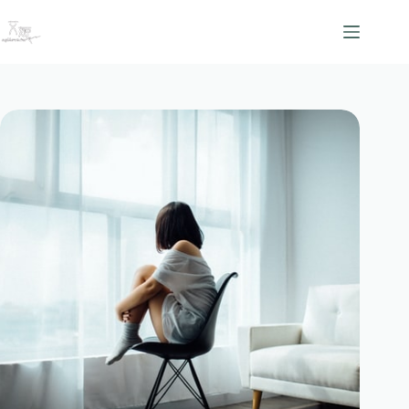
跳
至
主
要
內
容