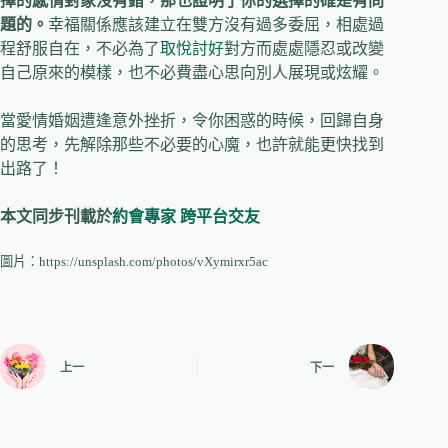
擇的感情對象沒有錯，那也證明了你的選擇的確是有問
題的。
幸福關係應該建立在雙方沒有過多委屈，相處過
程舒服自在，不必為了
取悅討好
對方而處處隱忍或改變
自己原來的模樣，也不必費盡心思向別人展現或炫耀。
當愛情婚姻遭逢意外挫折，令你困惑的時候，回歸自身
的思考，先解除那些不必要的心魔，也許就能更快找到
出路了！
本文同步刊載於
約會專家
跨平台交友
圖片：https://unsplash.com/photos/vXymirxr5ac
上一
下一