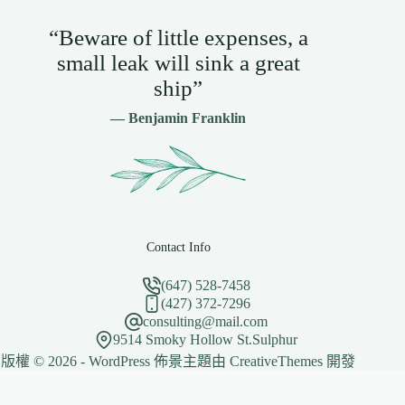
“Beware of little expenses, a
small leak will sink a great
ship”
— Benjamin Franklin
Contact Info
(647) 528-7458
(427) 372-7296
consulting@mail.com
9514 Smoky Hollow St.Sulphur
版權 © 2026 - WordPress 佈景主題由
CreativeThemes
開發
網站維護：
金城事務所