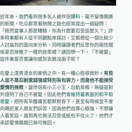
近年來，我們看到很多名人被伴侶
爆料
、毫不留情開撕
的新聞，吃瓜群眾看熱鬧之餘也經常提出一個疑問：
「既然當事人那麼糟糕，你為什麼要忍受這麼久？」許
多時事都有人從不同觀點來探討，艾姬想從一個比較少
人討論到的面向來分析，同時讓讀者們反思你的兩性關
係是否掉進了一樣的迷思裡？請回想一下，「不被愛」
這件事是否曾讓你感到丟臉沒面子呢？
在愛上渣男渣女的案例之中，有一種心態很微妙。
有些
人並不是忍耐度超強或特別有包容力，而是他不能接受
愛情的挫敗
，當伴侶有小三小王、出軌背叛，無疑是對
外證明了自己不被愛。因此他們會
維持著表面的和平和
恩愛
，把所有辛酸痛苦都默默吞下，甚至有時候並不會
向親近家人朋友們訴苦，因為他們自尊心極強，不想讓
人看笑話。直到再也無法忍受或紙包不住火了，他們才
承認愛情婚姻已無可挽回。