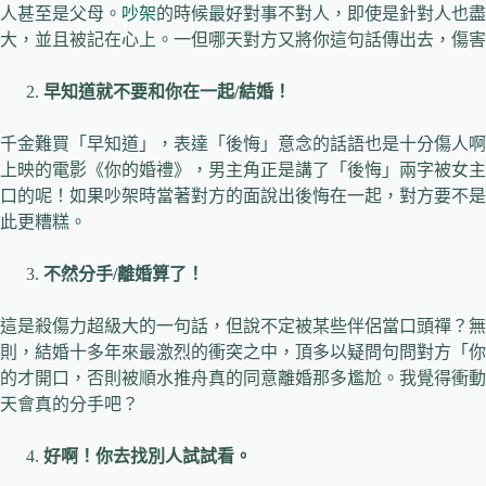
人甚至是父母。
吵架
的時候最好對事不對人，即使是針對人也盡
大，並且被記在心上。一但哪天對方又將你這句話傳出去，傷害
早知道就不要和你在一起/
結婚！
千金難買「早知道」，表達「後悔」意念的話語也是十分傷人啊！
上映的電影《你的婚禮》，男主角正是講了「後悔」兩字被女主
口的呢！如果吵架時當著對方的面說出後悔在一起，對方要不是
此更糟糕。
不然分手/
離婚算了！
這是殺傷力超級大的一句話，但說不定被某些伴侶當口頭禪？無
則，結婚十多年來最激烈的衝突之中，頂多以疑問句問對方「你
的才開口，否則被順水推舟真的同意離婚那多尷尬。我覺得衝動
天會真的分手吧？
好啊！你去找別人試試看。