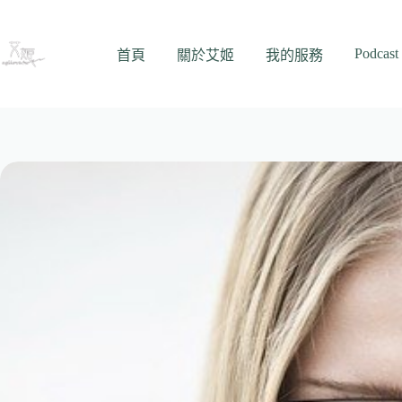
跳
至
Podcast
主
首頁
關於艾姬
我的服務
要
內
容