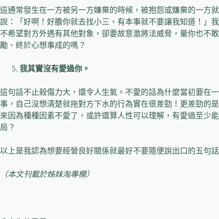
這通常發生在一方被另一方嫌棄的時候，被抱怨或嫌棄的一方就
說：「好啊！好膽你就去找小三，有本事就不要讓我知道！」我
不希望對方外遇有其他對象，卻要故意激將法威脅，量你也不敢
勵、終於心想事成的嗎？
我其實沒有愛過你。
這句話不止殺傷力大，還令人生氣。不愛的話為什麼當初要在一
事，自己沒想清楚就拖對方下水的行為實在很差勁！更差勁的是
來因為種種因素不愛了，或許還算人性可以理解，有愛過至少能
局？
以上是我認為想要經營良好關係就最好不要隨便說出口的五句話
（本文刊載於姊妹淘專欄）