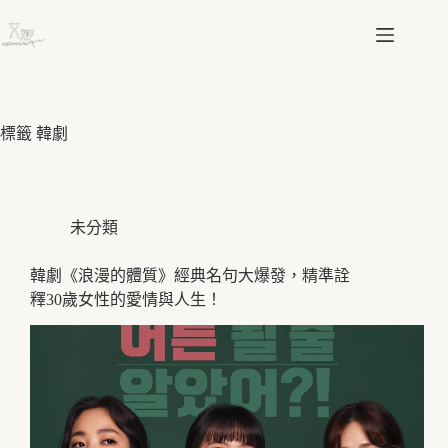
跳
至
主
要
內
容
標籤
韓劇
未分類
韓劇《浪漫的體質》經典名句大爆發，精準詮
釋30歲女性的愛情與人生！