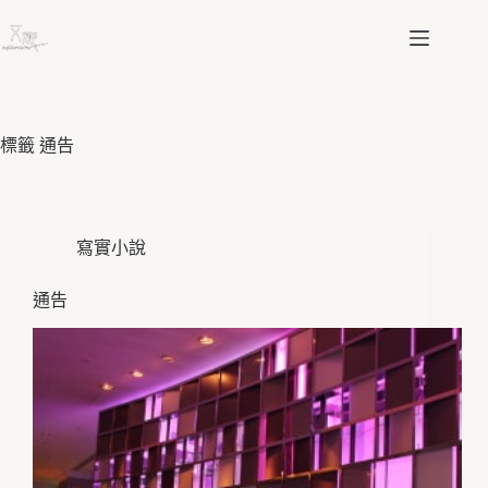
跳
至
主
要
內
容
標籤
通告
寫實小說
通告