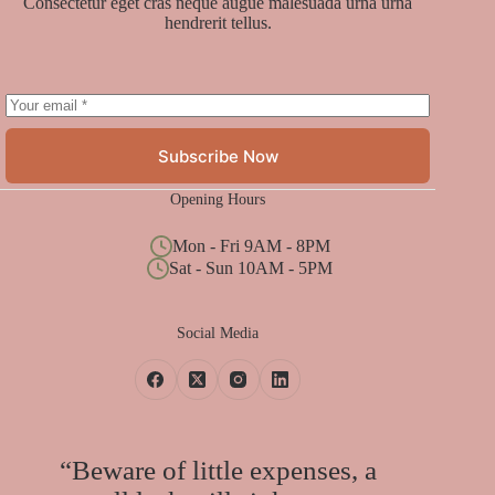
Consectetur eget cras neque augue malesuada urna urna
hendrerit tellus.
Subscribe Now
Opening Hours
Mon - Fri 9AM - 8PM
Sat - Sun 10AM - 5PM
Social Media
“Beware of little expenses, a