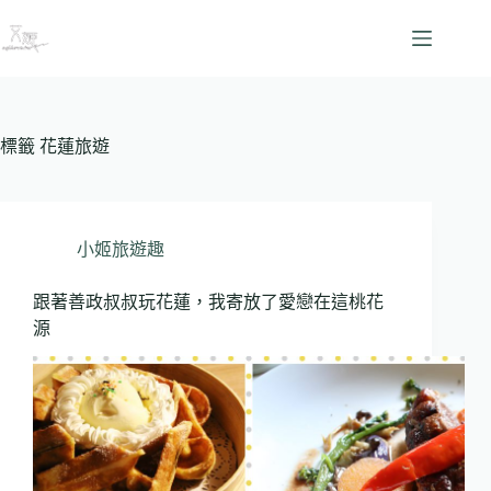
跳
至
主
要
內
容
標籤
花蓮旅遊
小姬旅遊趣
跟著善政叔叔玩花蓮，我寄放了愛戀在這桃花
源