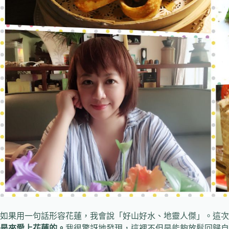
如果用一句話形容花蓮，我會說「好山好水、地靈人傑」。這次
是來愛上花蓮的。
我很驚訝地發現，這裡不但是能夠放鬆回歸自