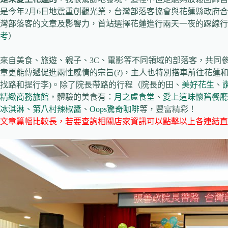
是今年2月6日地震重創觀光業，台灣部落客協會與花蓮縣政府
灣部落客的文章及影響力，首站選擇花蓮進行兩天一夜的踩線行
考
）
來自美食、旅遊、親子、3C、電影等不同領域的部落客，共同
章更能傳遞促進兩性感情的宗旨(?)，主人也特別搭車前往花蓮
找路和提行李)。除了院長帶路的行程（院長的田、
美好花生
、
精緻商務旅館
，體驗的美食有：
月之盧食堂
、
愛上這味懷舊餐廳
冰淇淋、第八村辣椒醬
、
Oops驚奇咖啡
等，豐富精彩！
文章篇幅比較長，若要查詢相關店家資訊可以點擊以上各連結直