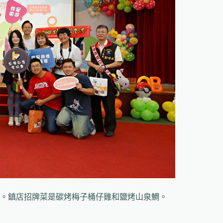
。鎮店招牌菜是碳烤梅子桶仔雞和鹽烤山泉鯛。