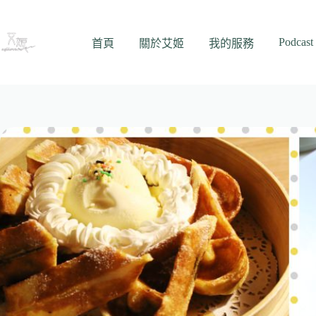
跳
至
Podcast
主
首頁
關於艾姬
我的服務
要
內
容