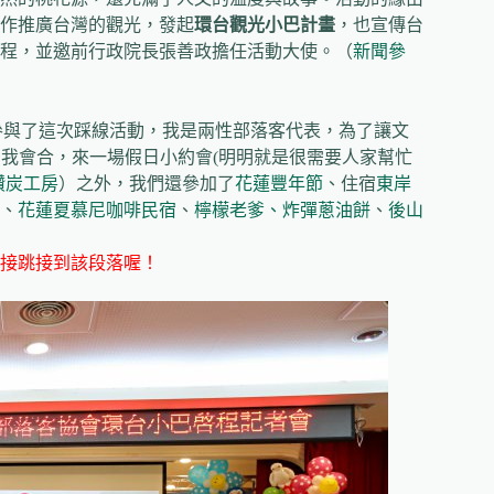
合作推廣台灣的觀光，發起
環台觀光小巴計畫
，也宣傳台
程，並邀前行政院長張善政擔任活動大使。（
新聞參
參與了這次踩線活動，我是兩性部落客代表，為了讓文
和我會合，來一場假日小約會(明明就是很需要人家幫忙
讚炭工房
）之外，我們還參加了
花蓮豐年節
、住宿
東岸
、
花蓮夏慕尼咖啡民宿
、
檸檬老爹、炸彈蔥油餅
、
後山
接跳接到該段落喔！