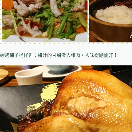
碳烤梅子桶仔雞：梅汁的甘甜滲入雞肉，入味得剛剛好！