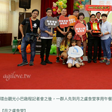
環台觀光小巴啟程記者會之後，一群人先到
月之盧食堂享用午餐
【月之盧食堂】