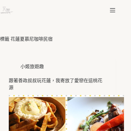
跳
至
主
要
內
容
標籤
花蓮夏慕尼咖啡民宿
小姬旅遊趣
跟著善政叔叔玩花蓮，我寄放了愛戀在這桃花
源